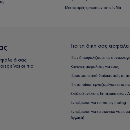
ίας
Μεταφορές χρημάτων στην Ινδία
Για τη δική σας ασφάλε
ας
Πώς διασφαλίζουμε τις συναλλαγέ
σφάλειά σας,
ιες είναι οι πιο
Κανόνες ασφαλείας για εσάς
Προστασία από διαδικτυακές απάτ
Πιστοποίηση εργαζομένων από την
Σχέδια Συνέχισης Επιχειρησιακών
Ενημέρωση για το money muling
Ενημέρωση για τα εικονικά νομίσμ
Αγγλικά)