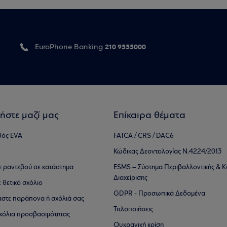
210 9555000
EuroPhone Banking
ήστε μαζί μας
Επίκαιρα θέματα
θός EVA
FATCA / CRS / DAC6
Κώδικας Δεοντολογίας Ν.4224/2013
τε ραντεβού σε κατάστημα
ESMS – Σύστημα Περιβαλλοντικής & Κ
Διαχείρισης
ε θετικό σχόλιο
GDPR - Προσωπικά Δεδομένα
αστε παράπονα ή σχόλιά σας
Τιτλοποιήσεις
 σχόλια προσβασιμότητας
Ουκρανική κρίση