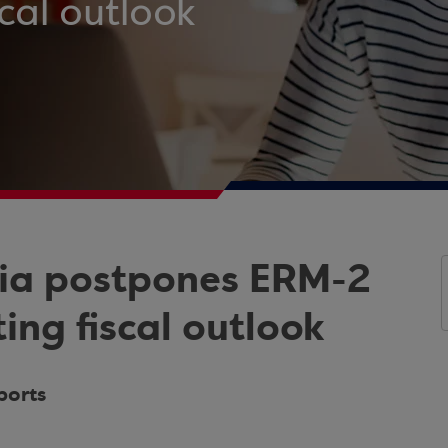
scal outlook
ria postpones ERM-2
ing fiscal outlook
ports