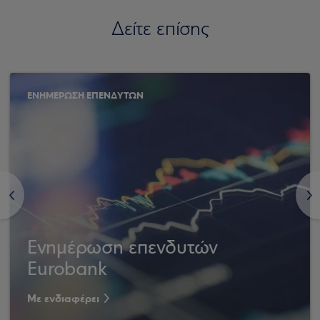
Δείτε επίσης
ΕΝΗΜΕΡΩΣΗ ΕΠΕΝΔΥΤΩΝ
<
>
Ενημέρωση επενδυτών
Eurobank
Με ενδιαφέρει