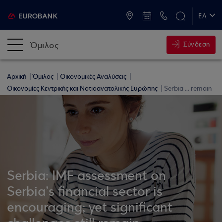
ATM & Καταστήματα
ΕΛ
EN
Όμιλος
Σύνδεση
Αρχική
Όμιλος
Οικονομικές Αναλύσεις
Οικονομίες Κεντρικής και Νοτιοανατολικής Ευρώπης
Serbia ... remain
Serbia: IMF assessment on
Serbia’s financial sector is
encouraging; yet significant