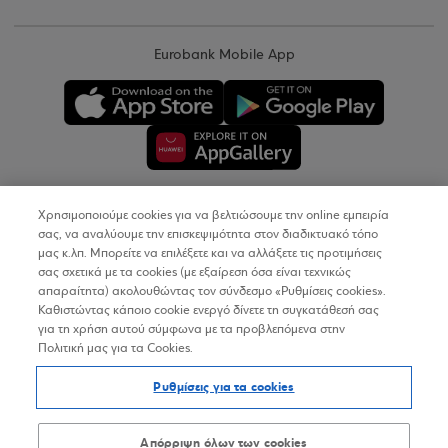
Eurobank Mobile App
Χρησιμοποιούμε cookies για να βελτιώσουμε την online εμπειρία
Copyright © 2026
σας, να αναλύουμε την επισκεψιμότητα στον διαδικτυακό τόπο
μας κ.λπ. Μπορείτε να επιλέξετε και να αλλάξετε τις προτιμήσεις
σας σχετικά με τα cookies (με εξαίρεση όσα είναι τεχνικώς
Όροι Χρήσης
απαραίτητα) ακολουθώντας τον σύνδεσμο «Ρυθμίσεις cookies».
Καθιστώντας κάποιο cookie ενεργό δίνετε τη συγκατάθεσή σας
Προσωπικά Δεδομένα στον Διαδικτυακό Τόπο
για τη χρήση αυτού σύμφωνα με τα προβλεπόμενα στην
Πολιτική μας για τα Cookies.
Πολιτική Cookies
Ρυθμίσεις για τα cookies
Δήλωση Προσβασιμότητας
Sitemap
Απόρριψη όλων των cookies