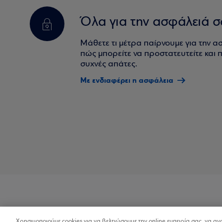
Όλα για την ασφάλειά σ
Μάθετε τι μέτρα παίρνουμε για την α
πώς μπορείτε να προστατευτείτε και πο
συχνές απάτες.
Με ενδιαφέρει η ασφάλεια
Χρησιμοποιούμε cookies για να βελτιώσουμε την online εμπειρία σας, να α