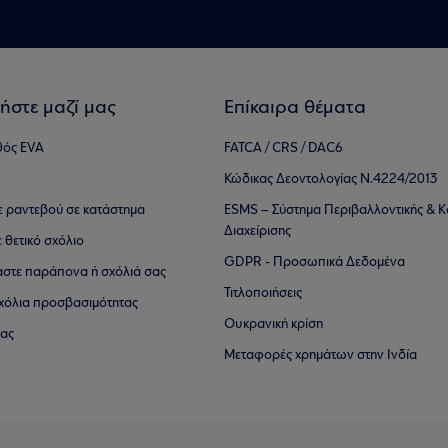
ήστε μαζί μας
Επίκαιρα θέματα
θός EVA
FATCA / CRS / DAC6
Κώδικας Δεοντολογίας Ν.4224/2013
τε ραντεβού σε κατάστημα
ESMS – Σύστημα Περιβαλλοντικής & Κ
Διαχείρισης
ε θετικό σχόλιο
GDPR - Προσωπικά Δεδομένα
αστε παράπονα ή σχόλιά σας
Τιτλοποιήσεις
 σχόλια προσβασιμότητας
Ουκρανική κρίση
ίας
Μεταφορές χρημάτων στην Ινδία