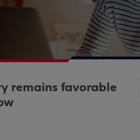
ry remains favorable
row