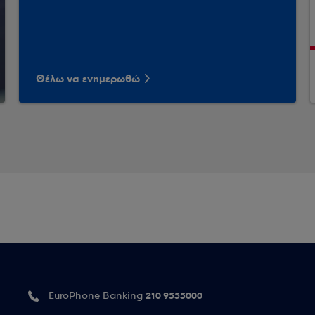
Θέλω να ενημερωθώ
210 9555000
EuroPhone Banking