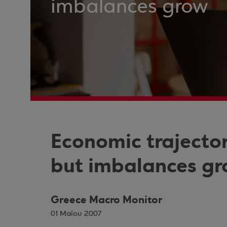
imbalances grow
Economic trajecto
but imbalances g
Greece Macro Monitor
01 Μαΐου 2007