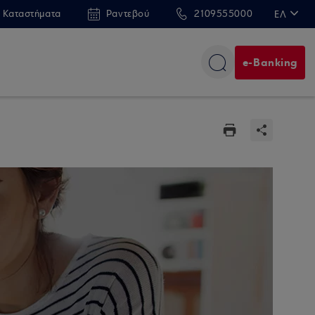
 Καταστήματα
Ραντεβού
2109555000
ΕΛ
EN
e-Banking