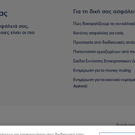
Για τη δική σας ασφάλε
ας
Πώς διασφαλίζουμε τις συναλλαγέ
σφάλειά σας,
ιες είναι οι πιο
Κανόνες ασφαλείας για εσάς
Προστασία από διαδικτυακές απάτ
Πιστοποίηση εργαζομένων από την
Σχέδια Συνέχισης Επιχειρησιακών
Ενημέρωση για το money muling
Ενημέρωση για τα εικονικά νομίσμ
Αγγλικά)
Eurobank
ναλύουμε την επισκεψιμότητα στον διαδικτυακό τόπο