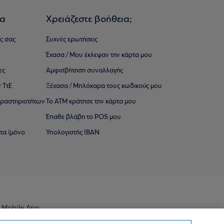
ια
Χρειάζεστε βοήθεια;
ς σας
Συχνές ερωτήσεις
Έχασα / Μου έκλεψαν την κάρτα μου
ες
Αμφισβήτηση συναλλαγής
 ΤτΕ
Ξέχασα / Μπλόκαρα τους κωδικούς μου
 ∆ραστηριοτήτων
Το ΑΤΜ κράτησε την κάρτα μου
Έπαθε βλάβη το POS μου
ατα (μόνο
Υπολογιστής IBAN
 Mobile App