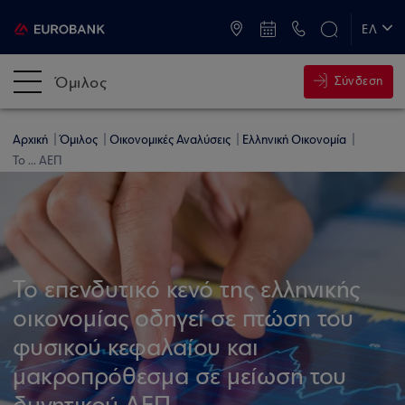
ATM & Καταστήματα
ΕΛ
EN
Όμιλος
Σύνδεση
Αρχική
Όμιλος
Οικονομικές Αναλύσεις
Ελληνική Οικονομία
Το ... ΑΕΠ
Το επενδυτικό κενό της ελληνικής
οικονομίας οδηγεί σε πτώση του
φυσικού κεφαλαίου και
μακροπρόθεσμα σε μείωση του