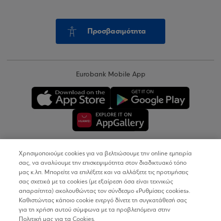
Προσβασιμότητα
Eurobank Mobile App
Χρησιμοποιούμε cookies για να βελτιώσουμε την online εμπειρία
Copyright © 2026
σας, να αναλύουμε την επισκεψιμότητα στον διαδικτυακό τόπο
μας κ.λπ. Μπορείτε να επιλέξετε και να αλλάξετε τις προτιμήσεις
σας σχετικά με τα cookies (με εξαίρεση όσα είναι τεχνικώς
Όροι Χρήσης
απαραίτητα) ακολουθώντας τον σύνδεσμο «Ρυθμίσεις cookies».
Καθιστώντας κάποιο cookie ενεργό δίνετε τη συγκατάθεσή σας
Προσωπικά Δεδομένα στον Διαδικτυακό Τόπο
για τη χρήση αυτού σύμφωνα με τα προβλεπόμενα στην
Πολιτική μας για τα Cookies.