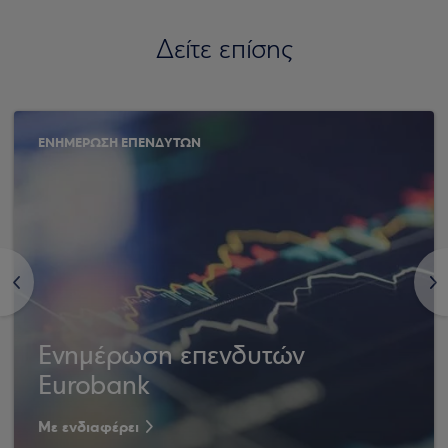
Δείτε επίσης
ΕΝΗΜΕΡΩΣΗ ΕΠΕΝΔΥΤΩΝ
<
>
Ενημέρωση επενδυτών
Eurobank
Με ενδιαφέρει