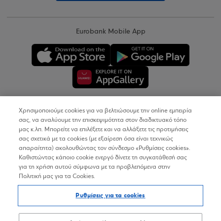
Eurobank Mobile App
Χρησιμοποιούμε cookies για να βελτιώσουμε την online εμπειρία
Copyright © 2026
σας, να αναλύουμε την επισκεψιμότητα στον διαδικτυακό τόπο
μας κ.λπ. Μπορείτε να επιλέξετε και να αλλάξετε τις προτιμήσεις
σας σχετικά με τα cookies (με εξαίρεση όσα είναι τεχνικώς
Όροι Χρήσης
απαραίτητα) ακολουθώντας τον σύνδεσμο «Ρυθμίσεις cookies».
Καθιστώντας κάποιο cookie ενεργό δίνετε τη συγκατάθεσή σας
Προσωπικά Δεδομένα στον Διαδικτυακό Τόπο
για τη χρήση αυτού σύμφωνα με τα προβλεπόμενα στην
Πολιτική μας για τα Cookies.
Πολιτική Cookies
Ρυθμίσεις για τα cookies
Δήλωση Προσβασιμότητας
Sitemap