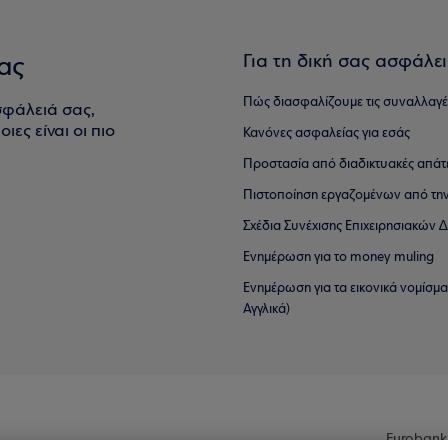
Για τη δική σας ασφάλε
ας
Πώς διασφαλίζουμε τις συναλλαγέ
σφάλειά σας,
ιες είναι οι πιο
Κανόνες ασφαλείας για εσάς
Προστασία από διαδικτυακές απάτ
Πιστοποίηση εργαζομένων από την
Σχέδια Συνέχισης Επιχειρησιακών
Ενημέρωση για το money muling
Ενημέρωση για τα εικονικά νομίσμ
Αγγλικά)
Eurobank