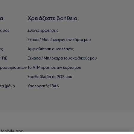
ια
Χρειάζεστε βοήθεια;
ς σας
Συχνές ερωτήσεις
Έχασα / Μου έκλεψαν την κάρτα μου
ες
Αμφισβήτηση συναλλαγής
 ΤτΕ
Ξέχασα / Μπλόκαρα τους κωδικούς μου
 ∆ραστηριοτήτων
Το ΑΤΜ κράτησε την κάρτα μου
Έπαθε βλάβη το POS μου
ατα (μόνο
Υπολογιστής IBAN
 Mobile App