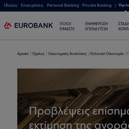
Όμιλ
Ιδιώτες
Επιχειρήσεις
Personal Banking
Private Banking
ΠΟΙΟΙ
ΕΝΗΜΕΡΩΣΗ
ΣΤΑΔ
ΕΙΜΑΣΤΕ
ΕΠΕΝΔΥΤΩΝ
ΚΟΝΤ
Αρχική
Όμιλος
Οικονομικές Αναλύσεις
Ελληνική Οικονομία
Προβλέψεις επίσημ
εκτίμηση της αγοράς