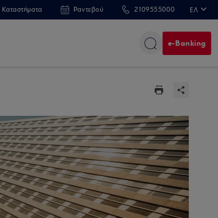
 Καταστήματα
Ραντεβού
2109555000
ΕΛ
EN
e-Banking