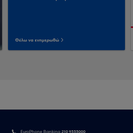
Θέλω να ενημερωθώ
210 9555000
EuroPhone Banking