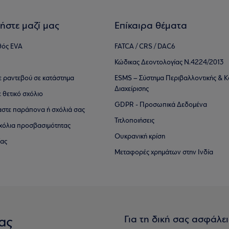
ήστε μαζί μας
Επίκαιρα θέματα
θός EVA
FATCA / CRS / DAC6
Κώδικας Δεοντολογίας Ν.4224/2013
τε ραντεβού σε κατάστημα
ESMS – Σύστημα Περιβαλλοντικής & Κ
Διαχείρισης
ε θετικό σχόλιο
GDPR - Προσωπικά Δεδομένα
αστε παράπονα ή σχόλιά σας
Τιτλοποιήσεις
 σχόλια προσβασιμότητας
Ουκρανική κρίση
ίας
Μεταφορές χρημάτων στην Ινδία
Για τη δική σας ασφάλε
ας