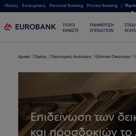
Όμιλ
Ιδιώτες
Επιχειρήσεις
Personal Banking
Private Banking
ΠΟΙΟΙ
ΕΝΗΜΕΡΩΣΗ
ΣΤΑΔ
ΕΙΜΑΣΤΕ
ΕΠΕΝΔΥΤΩΝ
ΚΟΝΤ
Αρχική
Όμιλος
Οικονομικές Αναλύσεις
Ελληνική Οικονομία
Ε
Επιδείνωση των δει
και προσδοκιών το 