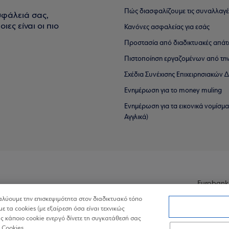
Πώς διασφαλίζουμε τις συναλλαγέ
σφάλειά σας,
ιες είναι οι πιο
Κανόνες ασφαλείας για εσάς
Προστασία από διαδικτυακές απάτ
Πιστοποίηση εργαζομένων από την
Σχέδια Συνέχισης Επιχειρησιακών
Ενημέρωση για το money muling
Ενημέρωση για τα εικονικά νομίσμ
Αγγλικά)
Eurobank
ναλύουμε την επισκεψιμότητα στον διαδικτυακό τόπο
με τα cookies (με εξαίρεση όσα είναι τεχνικώς
 κάποιο cookie ενεργό δίνετε τη συγκατάθεσή σας
 Cookies.