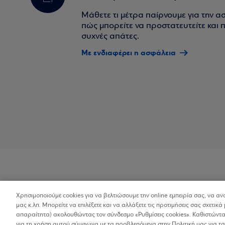
Μάθετε τι μέτρα παίρνουμε για την α
πώς μπορείτε να προστατευτείτε και πο
συχνές απάτες.
Με ενδιαφέρει η ασφάλεια
Χρησιμοποιούμε cookies για να βελτιώσουμε την online εμπειρία σας, να α
Προσβασιμότητα
μας κ.λπ. Μπορείτε να επιλέξετε και να αλλάξετε τις προτιμήσεις σας σχετικά 
απαραίτητα) ακολουθώντας τον σύνδεσμο «Ρυθμίσεις cookies». Καθιστώντας
για τη χρήση αυτού σύμφωνα με τα προβλεπόμενα στην Πολιτική μας για τα