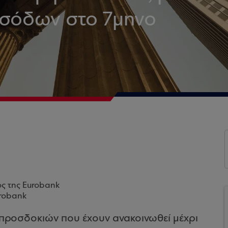
σόδων στο 7μηνο
ος της Eurobank
urobank
ι προσδοκιών που έχουν ανακοινωθεί μέχρι