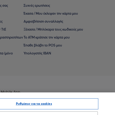
ς σας
Συχνές ερωτήσεις
Έχασα / Μου έκλεψαν την κάρτα μου
ες
Αμφισβήτηση συναλλαγής
 ΤτΕ
Ξέχασα / Μπλόκαρα τους κωδικούς μου
 ∆ραστηριοτήτων
Το ΑΤΜ κράτησε την κάρτα μου
Έπαθε βλάβη το POS μου
ατα (μόνο
Υπολογιστής IBAN
 Mobile App
Ρυθμίσεις για τα cookies