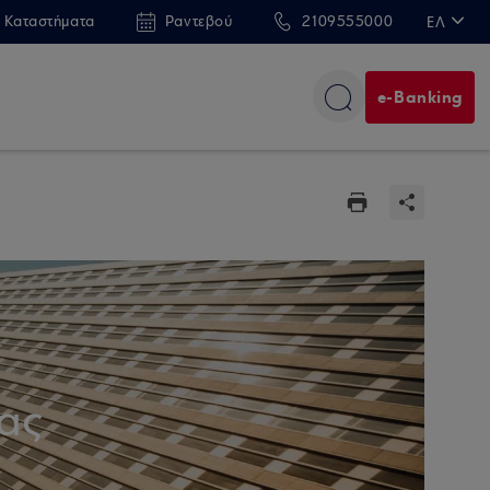
 Καταστήματα
Ραντεβού
2109555000
ΕΛ
EN
e-Banking
ίας