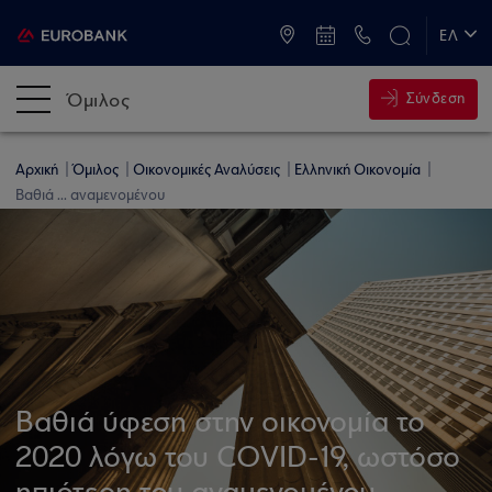
ATM & Καταστήματα
ΕΛ
EN
Όμιλος
Σύνδεση
Αρχική
Όμιλος
Οικονομικές Αναλύσεις
Ελληνική Οικονομία
Βαθιά ... αναμενομένου
Βαθιά ύφεση στην οικονομία το
2020 λόγω του COVID-19, ωστόσο