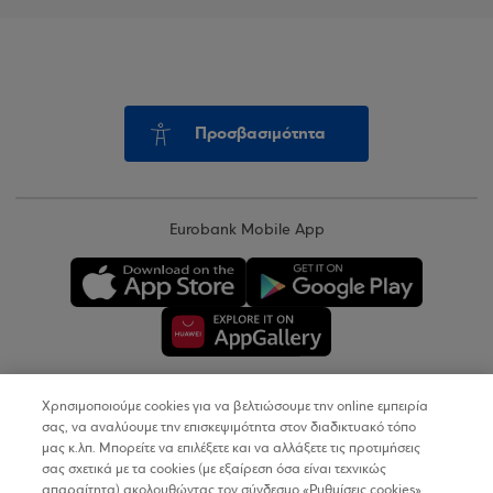
Προσβασιμότητα
Eurobank Mobile App
Χρησιμοποιούμε cookies για να βελτιώσουμε την online εμπειρία
Copyright © 2026
σας, να αναλύουμε την επισκεψιμότητα στον διαδικτυακό τόπο
μας κ.λπ. Μπορείτε να επιλέξετε και να αλλάξετε τις προτιμήσεις
σας σχετικά με τα cookies (με εξαίρεση όσα είναι τεχνικώς
Όροι Χρήσης
απαραίτητα) ακολουθώντας τον σύνδεσμο «Ρυθμίσεις cookies».