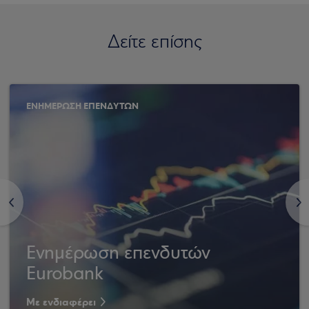
Δείτε επίσης
ΕΝΗΜΕΡΩΣΗ ΕΠΕΝΔΥΤΩΝ
<
>
Ενημέρωση επενδυτών
Eurobank
Με ενδιαφέρει