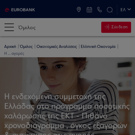
ATM & Καταστήματα
ΕΛ
EN
Όμιλος
Σύνδεση
Αρχική
Όμιλος
Οικονομικές Αναλύσεις
Ελληνική Οικονομία
Η ... αγορές
Η ενδεχόμενη συμμετοχή της
Ελλάδας στο πρόγραμμα ποσοτικής
χαλάρωσης της ΕΚΤ - Πιθανό
χρονοδιάγραμμα , όγκος εξαγορών