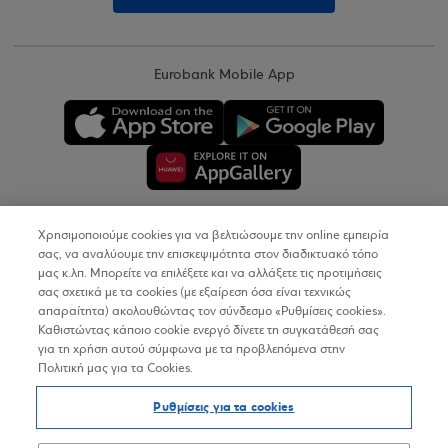
Eurobank Mobile App
Χρησιμοποιούμε cookies για να βελτιώσουμε την online εμπειρία
Copyright © 2026
σας, να αναλύουμε την επισκεψιμότητα στον διαδικτυακό τόπο
μας κ.λπ. Μπορείτε να επιλέξετε και να αλλάξετε τις προτιμήσεις
σας σχετικά με τα cookies (με εξαίρεση όσα είναι τεχνικώς
Όροι Χρήσης
απαραίτητα) ακολουθώντας τον σύνδεσμο «Ρυθμίσεις cookies».
Καθιστώντας κάποιο cookie ενεργό δίνετε τη συγκατάθεσή σας
Προσωπικά Δεδομένα στον Διαδικτυακό Τόπο
για τη χρήση αυτού σύμφωνα με τα προβλεπόμενα στην
Πολιτική μας για τα Cookies.
Πολιτική Cookies
Ρυθμίσεις για τα cookies
Δήλωση Προσβασιμότητας