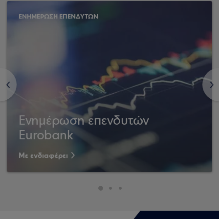
ΕΝΗΜΕΡΩΣΗ ΕΠΕΝΔΥΤΩΝ
<
>
Ενημέρωση επενδυτών
Eurobank
Με ενδιαφέρει