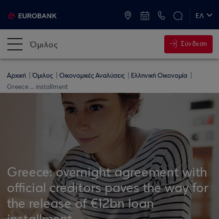
ATM & Καταστήματα
ΕΛ
EN
Όμιλος
Σύνδεση
Αρχική
Όμιλος
Οικονομικές Αναλύσεις
Ελληνική Οικονομία
Greece ... installment
Greece: overnight agreement with
official creditors paves the way for
the release of €12bn loan