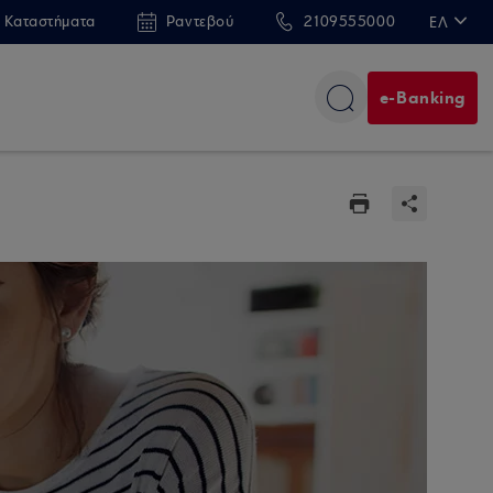
 Καταστήματα
Ραντεβού
2109555000
ΕΛ
EN
e-Banking