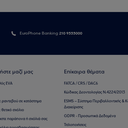
210 9555000
EuroPhone Banking
ήστε μαζί μας
Επίκαιρα θέματα
θός EVA
FATCA / CRS / DAC6
Κώδικας Δεοντολογίας Ν.4224/2013
τε ραντεβού σε κατάστημα
ESMS – Σύστημα Περιβαλλοντικής & Κ
Διαχείρισης
ε θετικό σχόλιο
GDPR - Προσωπικά Δεδομένα
αστε παράπονα ή σχόλιά σας
Τιτλοποιήσεις
 σχόλια προσβασιμότητας