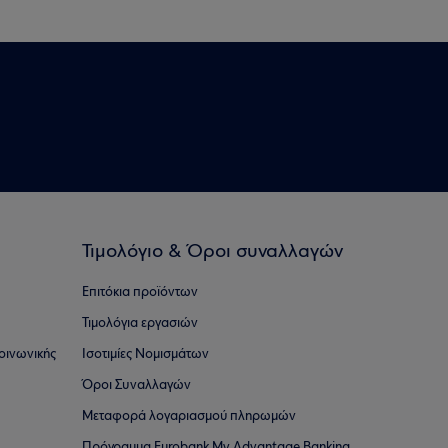
Τιμολόγιο & Όροι συναλλαγών
Επιτόκια προϊόντων
Τιμολόγια εργασιών
οινωνικής
Ισοτιμίες Νομισμάτων
Όροι Συναλλαγών
Μεταφορά λογαριασμού πληρωμών
Πρόγραμμα Eurobank My Advantage Banking