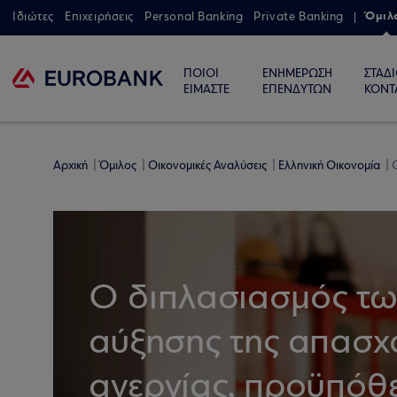
Όμιλ
Ιδιώτες
Επιχειρήσεις
Personal Banking
Private Banking
ΠΟΙΟΙ
ΕΝΗΜΕΡΩΣΗ
ΣΤΑΔ
ΕΙΜΑΣΤΕ
ΕΠΕΝΔΥΤΩΝ
ΚΟΝΤ
Αρχική
Όμιλος
Οικονομικές Αναλύσεις
Ελληνική Οικονομία
Ο διπλασιασμός τω
αύξησης της απασχό
ανεργίας, προϋπόθε