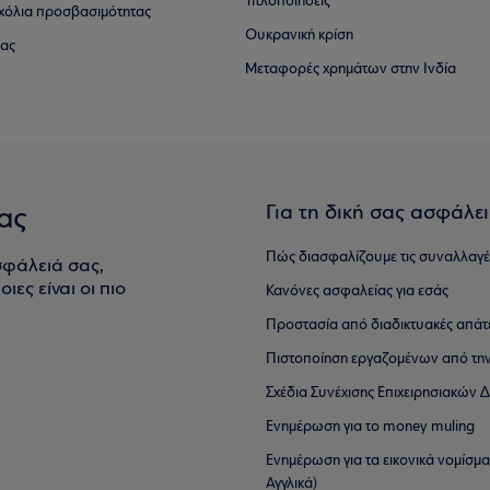
Τιτλοποιήσεις
 σχόλια προσβασιμότητας
Ουκρανική κρίση
ίας
Μεταφορές χρημάτων στην Ινδία
Για τη δική σας ασφάλε
ας
Πώς διασφαλίζουμε τις συναλλαγέ
σφάλειά σας,
ιες είναι οι πιο
Κανόνες ασφαλείας για εσάς
Προστασία από διαδικτυακές απάτ
Πιστοποίηση εργαζομένων από την
Σχέδια Συνέχισης Επιχειρησιακών
Ενημέρωση για το money muling
Ενημέρωση για τα εικονικά νομίσμ
Αγγλικά)