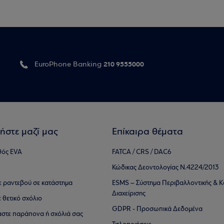
210 9555000
EuroPhone Banking
ήστε μαζί μας
Επίκαιρα θέματα
θός EVA
FATCA / CRS / DAC6
Κώδικας Δεοντολογίας Ν.4224/2013
τε ραντεβού σε κατάστημα
ESMS – Σύστημα Περιβαλλοντικής & Κ
Διαχείρισης
ε θετικό σχόλιο
GDPR - Προσωπικά Δεδομένα
αστε παράπονα ή σχόλιά σας