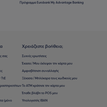
Πρόγραμμα Eurobank My Advantage Banking
ια
Χρειάζεστε βοήθεια;
ς σας
Συχνές ερωτήσεις
Έχασα / Μου έκλεψαν την κάρτα μου
ες
Αμφισβήτηση συναλλαγής
 ΤτΕ
Ξέχασα / Μπλόκαρα τους κωδικούς μου
 ∆ραστηριοτήτων
Το ΑΤΜ κράτησε την κάρτα μου
Έπαθε βλάβη το POS μου
ατα (μόνο
Υπολογιστής IBAN