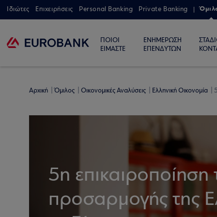
Όμιλ
Ιδιώτες
Επιχειρήσεις
Personal Banking
Private Banking
ΠΟΙΟΙ
ΕΝΗΜΕΡΩΣΗ
ΣΤΑΔ
ΕΙΜΑΣΤΕ
ΕΠΕΝΔΥΤΩΝ
ΚΟΝΤ
Αρχική
Όμιλος
Οικονομικές Αναλύσεις
Ελληνική Οικονομία
5
5η επικαιροποίηση
προσαρμογής της Ε