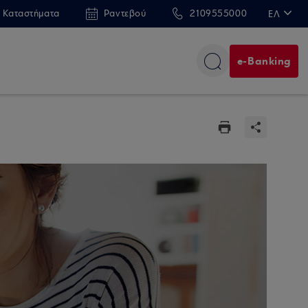
 Καταστήματα
Ραντεβού
2109555000
ΕΛ
EN
e-Banking