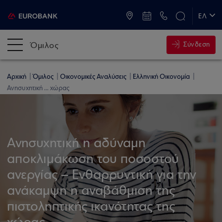
ATM & Καταστήματα
ΕΛ
EN
Όμιλος
Σύνδεση
Αρχική
Όμιλος
Οικονομικές Αναλύσεις
Ελληνική Οικονομία
Ανησυχητική ... χώρας
Ανησυχητική η αδύναμη
αποκλιμάκωση του ποσοστού
ανεργίας – Ενθαρρυντική για την
ανάκαμψη η αναβάθμιση της
πιστοληπτικής ικανότητας της