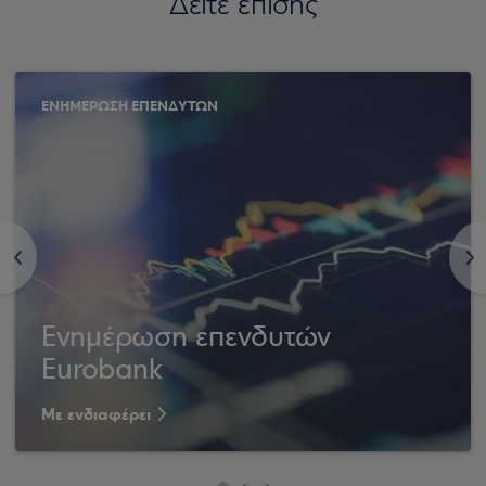
Δείτε επίσης
ΕΝΗΜΕΡΩΣΗ ΕΠΕΝΔΥΤΩΝ
<
>
Ενημέρωση επενδυτών
Eurobank
Με ενδιαφέρει