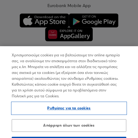
Eurobank Mobile App
Χρησιμοποιούμε cookies για να βελτιώσουμε την online εμπειρία
Copyright © 2026
σας, να αναλύουμε την επισκεψιμότητα στον διαδικτυακό τόπο
μας κ.λπ. Μπορείτε να επιλέξετε και να αλλάξετε τις προτιμήσεις
σας σχετικά με τα cookies (με εξαίρεση όσα είναι τεχνικώς
Όροι Χρήσης
απαραίτητα) ακολουθώντας τον σύνδεσμο «Ρυθμίσεις cookies».
Καθιστώντας κάποιο cookie ενεργό δίνετε τη συγκατάθεσή σας
Προσωπικά Δεδομένα στον Διαδικτυακό Τόπο
για τη χρήση αυτού σύμφωνα με τα προβλεπόμενα στην
Πολιτική μας για τα Cookies.
Πολιτική Cookies
Ρυθμίσεις για τα cookies
Δήλωση Προσβασιμότητας
Sitemap
Απόρριψη όλων των cookies