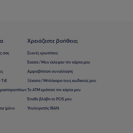
ια
Χρειάζεστε βοήθεια;
ς σας
Συχνές ερωτήσεις
Έχασα / Μου έκλεψαν την κάρτα μου
ες
Αμφισβήτηση συναλλαγής
 ΤτΕ
Ξέχασα / Μπλόκαρα τους κωδικούς μου
 ∆ραστηριοτήτων
Το ΑΤΜ κράτησε την κάρτα μου
Έπαθε βλάβη το POS μου
ατα (μόνο
Υπολογιστής IBAN