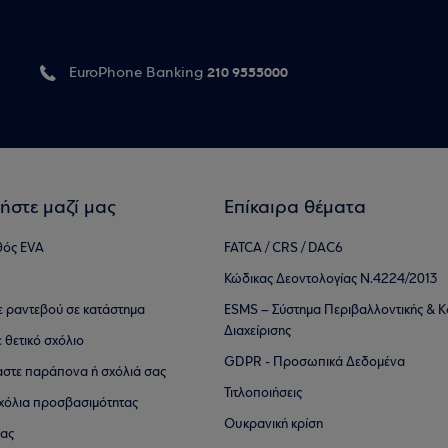
210 9555000
EuroPhone Banking
ήστε μαζί μας
Επίκαιρα θέματα
θός EVA
FATCA / CRS / DAC6
Κώδικας Δεοντολογίας Ν.4224/2013
τε ραντεβού σε κατάστημα
ESMS – Σύστημα Περιβαλλοντικής & Κ
Διαχείρισης
ε θετικό σχόλιο
GDPR - Προσωπικά Δεδομένα
αστε παράπονα ή σχόλιά σας
Τιτλοποιήσεις
 σχόλια προσβασιμότητας
Ουκρανική κρίση
ίας