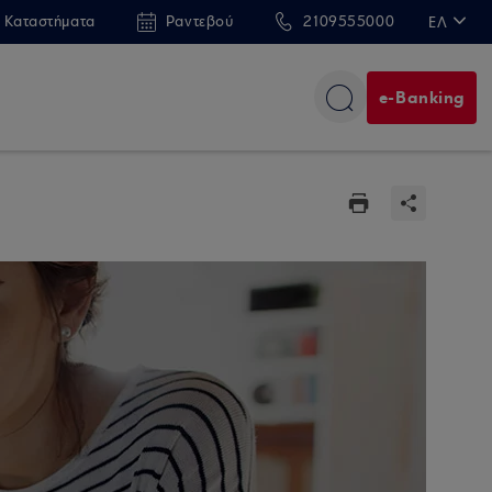
 Καταστήματα
Ραντεβού
2109555000
ΕΛ
EN
e-Banking