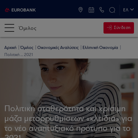
ATM & Καταστήματα
ΕΛ
EN
Όμιλος
Σύνδεση
Αρχική
Όμιλος
Οικονομικές Αναλύσεις
Ελληνική Οικονομία
Πολιτική ... 2021
Πολιτική σταθερότητα και κρίσιμη
μάζα μεταρρυθμίσεων «κλειδιά» για
το νέο αναπτυξιακό πρότυπο για το