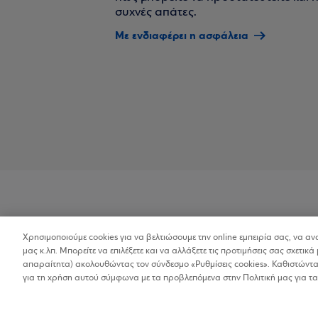
συχνές απάτες.
Με ενδιαφέρει η ασφάλεια
Χρησιμοποιούμε cookies για να βελτιώσουμε την online εμπειρία σας, να α
Προσβασιμότητα
μας κ.λπ. Μπορείτε να επιλέξετε και να αλλάξετε τις προτιμήσεις σας σχετικά 
απαραίτητα) ακολουθώντας τον σύνδεσμο «Ρυθμίσεις cookies». Καθιστώντας
για τη χρήση αυτού σύμφωνα με τα προβλεπόμενα στην Πολιτική μας για τα
Copyright © 2026
Όροι Χρήσης
Προσωπικ