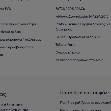
θός EVA
FATCA / CRS / DAC6
Κώδικας Δεοντολογίας Ν.4224/2013
τε ραντεβού σε κατάστημα
ESMS – Σύστημα Περιβαλλοντικής & Κ
Διαχείρισης
ε θετικό σχόλιο
GDPR - Προσωπικά Δεδομένα
αστε παράπονα ή σχόλιά σας
Τιτλοποιήσεις
 σχόλια προσβασιμότητας
Ουκρανική κρίση
ίας
Μεταφορές χρημάτων στην Ινδία
Για τη δική σας ασφάλε
ας
Πώς διασφαλίζουμε τις συναλλαγέ
σφάλειά σας,
ιες είναι οι πιο
Κανόνες ασφαλείας για εσάς