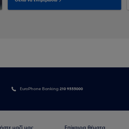
Θέλω να ενημερωθώ
210 9555000
EuroPhone Banking
ήστε μαζί μας
Επίκαιρα θέματα