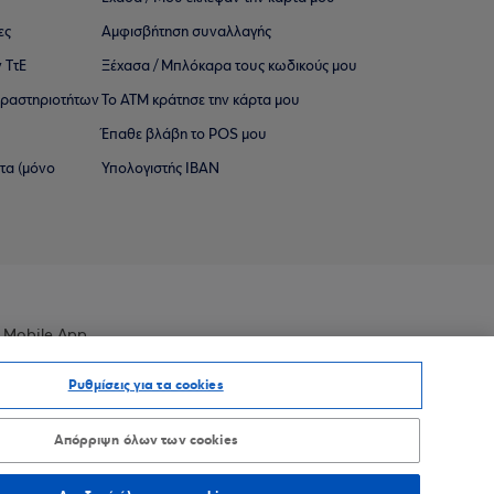
ες
Αμφισβήτηση συναλλαγής
 ΤτΕ
Ξέχασα / Μπλόκαρα τους κωδικούς μου
 ∆ραστηριοτήτων
Το ΑΤΜ κράτησε την κάρτα μου
Έπαθε βλάβη το POS μου
ατα (μόνο
Υπολογιστής IBAN
 Mobile App
Ρυθμίσεις για τα cookies
Απόρριψη όλων των cookies
οσβασιμότητας
Sitemap