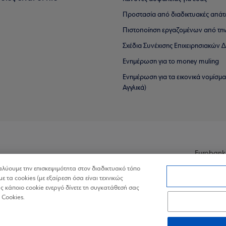
Προστασία από διαδικτυακές απάτ
Πιστοποίηση εργαζομένων από την
Σχέδια Συνέχισης Επιχειρησιακών
Ενημέρωση για το money muling
Ενημέρωση για τα εικονικά νομίσμ
Αγγλικά)
Eurobank
ναλύουμε την επισκεψιμότητα στον διαδικτυακό τόπο
με τα cookies (με εξαίρεση όσα είναι τεχνικώς
 κάποιο cookie ενεργό δίνετε τη συγκατάθεσή σας
 Cookies.
ά Δεδομένα στον Διαδικτυακό Τόπο
Πολιτική Cookies
Δήλωση Πρ