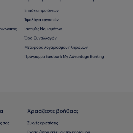
Επιτόκια προϊόντων
Τιμολόγια εργασιών
οινωνικής
Ισοτιμίες Νομισμάτων
Όροι Συναλλαγών
Μεταφορά λογαριασμού πληρωμών
Πρόγραμμα Eurobank My Advantage Banking
ια
Χρειάζεστε βοήθεια;
ς σας
Συχνές ερωτήσεις
Έχασα / Μου έκλεψαν την κάρτα μου