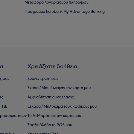
Μεταφορά λογαριασμού πληρωμών
Πρόγραμμα Eurobank My Advantage Banking
ια
Χρειάζεστε βοήθεια;
ς σας
Συχνές ερωτήσεις
Έχασα / Μου έκλεψαν την κάρτα μου
ες
Αμφισβήτηση συναλλαγής
 ΤτΕ
Ξέχασα / Μπλόκαρα τους κωδικούς μου
 ∆ραστηριοτήτων
Το ΑΤΜ κράτησε την κάρτα μου
Έπαθε βλάβη το POS μου