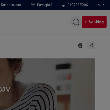
 Καταστήματα
Ραντεβού
2109555000
ΕΛ
EN
e-Banking
των