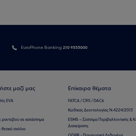
210 9555000
EuroPhone Banking
ήστε μαζί μας
Επίκαιρα θέματα
θός EVA
FATCA / CRS / DAC6
Κώδικας Δεοντολογίας Ν.4224/2013
τε ραντεβού σε κατάστημα
ESMS – Σύστημα Περιβαλλοντικής & Κ
Διαχείρισης
ε θετικό σχόλιο
GDPR - Προσωπικά Δεδομένα