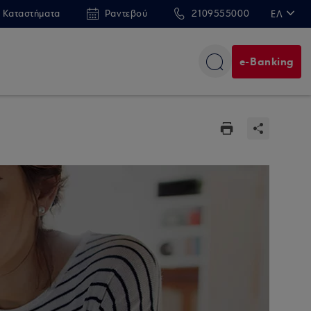
 Καταστήματα
Ραντεβού
2109555000
ΕΛ
EN
e-Banking