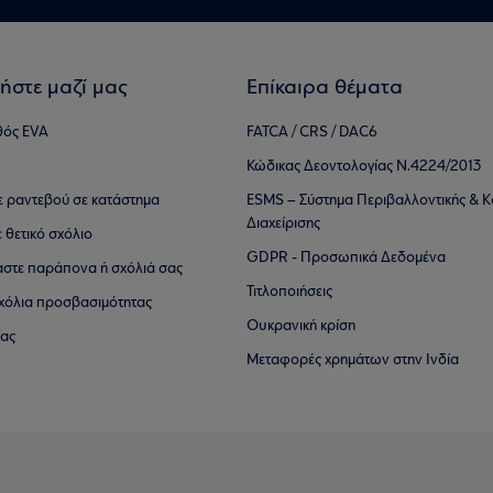
ήστε μαζί μας
Επίκαιρα θέματα
θός EVA
FATCA / CRS / DAC6
Κώδικας Δεοντολογίας Ν.4224/2013
τε ραντεβού σε κατάστημα
ESMS – Σύστημα Περιβαλλοντικής & Κ
Διαχείρισης
ε θετικό σχόλιο
GDPR - Προσωπικά Δεδομένα
αστε παράπονα ή σχόλιά σας
Τιτλοποιήσεις
 σχόλια προσβασιμότητας
Ουκρανική κρίση
ίας
Μεταφορές χρημάτων στην Ινδία