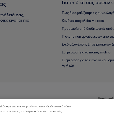
Για τη δική σας ασφάλε
ας
Πώς διασφαλίζουμε τις συναλλαγέ
σφάλειά σας,
ιες είναι οι πιο
Κανόνες ασφαλείας για εσάς
Προστασία από διαδικτυακές απάτ
Πιστοποίηση εργαζομένων από την
Σχέδια Συνέχισης Επιχειρησιακών
Ενημέρωση για το money muling
Ενημέρωση για τα εικονικά νομίσμ
Αγγλικά)
Eurobank
ναλύουμε την επισκεψιμότητα στον διαδικτυακό τόπο
με τα cookies (με εξαίρεση όσα είναι τεχνικώς