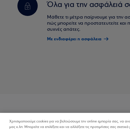
Όλα για την ασφάλειά σ
Μάθετε τι μέτρα παίρνουμε για την α
πώς μπορείτε να προστατευτείτε και πο
συχνές απάτες.
Με ενδιαφέρει η ασφάλεια
Χρησιμοποιούμε cookies για να βελτιώσουμε την online εμπειρία σας, να α
Προσβασιμότητα
μας κ.λπ. Μπορείτε να επιλέξετε και να αλλάξετε τις προτιμήσεις σας σχετικά 