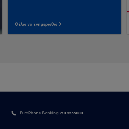
Θέλω να ενημερωθώ
210 9555000
EuroPhone Banking