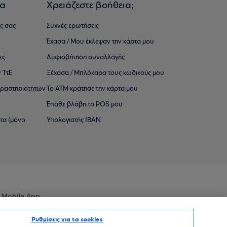
ια
Χρειάζεστε βοήθεια;
ς σας
Συχνές ερωτήσεις
Έχασα / Μου έκλεψαν την κάρτα μου
ες
Αμφισβήτηση συναλλαγής
 ΤτΕ
Ξέχασα / Μπλόκαρα τους κωδικούς μου
 ∆ραστηριοτήτων
Το ΑΤΜ κράτησε την κάρτα μου
Έπαθε βλάβη το POS μου
ατα (μόνο
Υπολογιστής IBAN
 Mobile App
Ρυθμίσεις για τα cookies