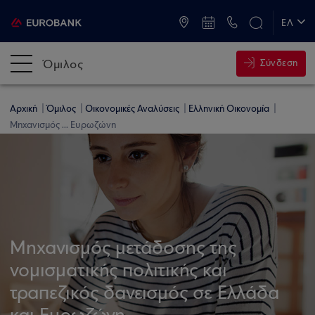
ATM & Καταστήματα
ΕΛ
EN
Όμιλος
Σύνδεση
Αρχική
Όμιλος
Οικονομικές Αναλύσεις
Ελληνική Οικονομία
Μηχανισμός ... Ευρωζώνη
Μηχανισμός μετάδοσης της
νομισματικής πολιτικής και
τραπεζικός δανεισμός σε Ελλάδα