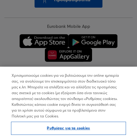
Eurobank Mobile App
Χρησιμοποιούμε cookies για να βελτιώσουμε την online εμπειρία
Copyright © 2026
σας, να αναλύουμε την επισκεψιμότητα στον διαδικτυακό τόπο
μας κ.λπ. Μπορείτε να επιλέξετε και να αλλάξετε τις προτιμήσεις
σας σχετικά με τα cookies (με εξαίρεση όσα είναι τεχνικώς
Όροι Χρήσης
απαραίτητα) ακολουθώντας τον σύνδεσμο «Ρυθμίσεις cookies».
Καθιστώντας κάποιο cookie ενεργό δίνετε τη συγκατάθεσή σας
Προσωπικά Δεδομένα στον Διαδικτυακό Τόπο
για τη χρήση αυτού σύμφωνα με τα προβλεπόμενα στην
Πολιτική μας για τα Cookies.
Πολιτική Cookies
Ρυθμίσεις για τα cookies
Δήλωση Προσβασιμότητας