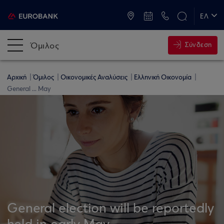
ATM & Καταστήματα
ΕΛ
EN
Όμιλος
Σύνδεση
Αρχική
Όμιλος
Οικονομικές Αναλύσεις
Ελληνική Οικονομία
General ... May
General election will be reportedly