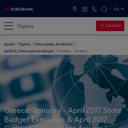
ATM & Καταστήματα
ΕΛ
EN
Όμιλος
Σύνδεση
Αρχική
Όμιλος
Οικονομικές Αναλύσεις
Διεθνής Οικονομία και Αγορές
Greece ... Arrears
Greece: January - April 2017 State
Budget Execution & April 2017