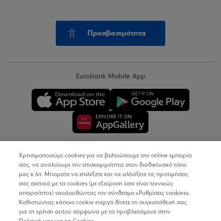
Προσβασιμότητα
Eurobank Mobile App
Χρησιμοποιούμε cookies για να βελτιώσουμε την online εμπειρία
Copyright © 2026
σας, να αναλύουμε την επισκεψιμότητα στον διαδικτυακό τόπο
μας κ.λπ. Μπορείτε να επιλέξετε και να αλλάξετε τις προτιμήσεις
σας σχετικά με τα cookies (με εξαίρεση όσα είναι τεχνικώς
Όροι Χρήσης
απαραίτητα) ακολουθώντας τον σύνδεσμο «Ρυθμίσεις cookies».
Καθιστώντας κάποιο cookie ενεργό δίνετε τη συγκατάθεσή σας
Προσωπικά Δεδομένα στον Διαδικτυακό Τόπο
για τη χρήση αυτού σύμφωνα με τα προβλεπόμενα στην