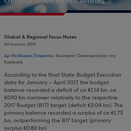
General Government Arrears
Global & Regional Focus Notes
06 Ιουνίου 2017
Δρ Θεόδωρος Σταματίου
, Ανώτερος Οικονομολόγος της
Eurobank
According to the final State Budget Execution
data for January – April 2017, the budget
balance recorded a deficit of ca €1.14 bn, ca
€0.90 bn narrower relatively to the respective
2017 Budget (B17) target (deficit €2.04 bn). The
primary balance recorded a surplus of ca €1.73
bn, outperforming the B17 target (primary
surplus €0.80 bn)