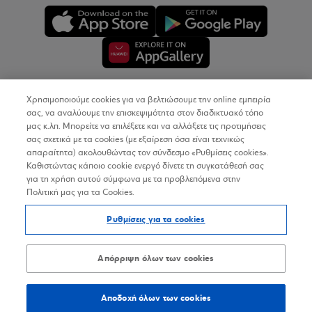
Χρησιμοποιούμε cookies για να βελτιώσουμε την online εμπειρία
Copyright © 2026
σας, να αναλύουμε την επισκεψιμότητα στον διαδικτυακό τόπο
μας κ.λπ. Μπορείτε να επιλέξετε και να αλλάξετε τις προτιμήσεις
σας σχετικά με τα cookies (με εξαίρεση όσα είναι τεχνικώς
Όροι Χρήσης
απαραίτητα) ακολουθώντας τον σύνδεσμο «Ρυθμίσεις cookies».
Καθιστώντας κάποιο cookie ενεργό δίνετε τη συγκατάθεσή σας
Προσωπικά Δεδομένα στον Διαδικτυακό Τόπο
για τη χρήση αυτού σύμφωνα με τα προβλεπόμενα στην
Πολιτική μας για τα Cookies.
Πολιτική Cookies
Ρυθμίσεις για τα cookies
Δήλωση Προσβασιμότητας
Sitemap
Απόρριψη όλων των cookies
Αποδοχή όλων των cookies