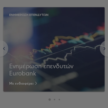
ΕΝΗΜΕΡΩΣΗ ΕΠΕΝΔΥΤΩΝ
<
>
Ενημέρωση επενδυτών
Eurobank
Με ενδιαφέρει