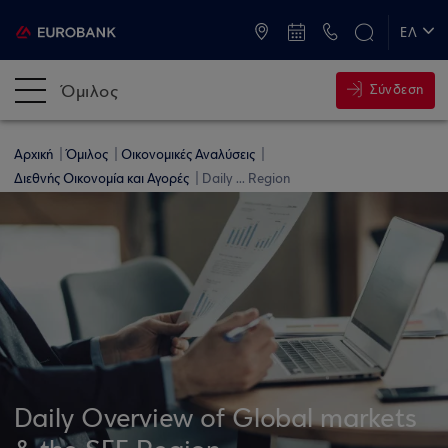
ATM & Καταστήματα
ΕΛ
EN
Όμιλος
Σύνδεση
Αρχική
Όμιλος
Οικονομικές Αναλύσεις
Διεθνής Οικονομία και Αγορές
Daily ... Region
Daily Overview of Global markets