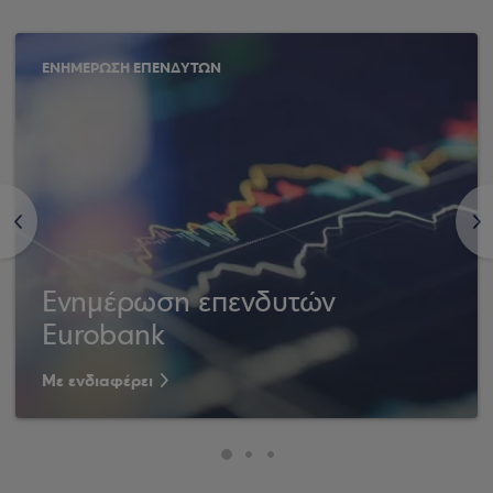
ΕΝΗΜΕΡΩΣΗ ΕΠΕΝΔΥΤΩΝ
<
>
Ενημέρωση επενδυτών
Eurobank
Με ενδιαφέρει