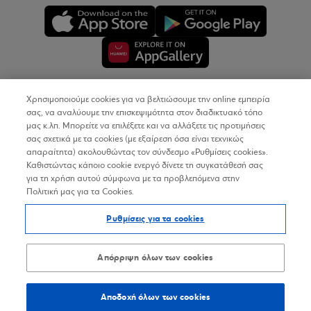
Χρησιμοποιούμε cookies για να βελτιώσουμε την online εμπειρία
Copyright © 2026
σας, να αναλύουμε την επισκεψιμότητα στον διαδικτυακό τόπο
μας κ.λπ. Μπορείτε να επιλέξετε και να αλλάξετε τις προτιμήσεις
σας σχετικά με τα cookies (με εξαίρεση όσα είναι τεχνικώς
Όροι Χρήσης
απαραίτητα) ακολουθώντας τον σύνδεσμο «Ρυθμίσεις cookies».
Καθιστώντας κάποιο cookie ενεργό δίνετε τη συγκατάθεσή σας
Προσωπικά Δεδομένα στον Διαδικτυακό Τόπο
για τη χρήση αυτού σύμφωνα με τα προβλεπόμενα στην
Πολιτική μας για τα Cookies.
Πολιτική Cookies
Ρυθμίσεις για τα cookies
Δήλωση Προσβασιμότητας
Sitemap
Απόρριψη όλων των cookies
Αποδοχή όλων των cookies