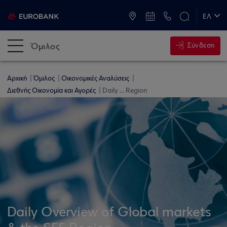
ATM & Καταστήματα
ΕΛ
EN
Όμιλος
Σύνδεση
Αρχική
Όμιλος
Οικονομικές Αναλύσεις
Διεθνής Οικονομία και Αγορές
Daily ... Region
Daily Overview of Global markets