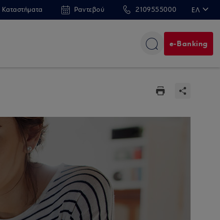
 Καταστήματα
Ραντεβού
2109555000
ΕΛ
EN
e-Banking