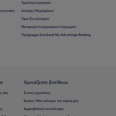
Τιμολόγια εργασιών
οινωνικής
Ισοτιμίες Νομισμάτων
Όροι Συναλλαγών
Μεταφορά λογαριασμού πληρωμών
Πρόγραμμα Eurobank My Advantage Banking
ια
Χρειάζεστε βοήθεια;
ς σας
Συχνές ερωτήσεις
Έχασα / Μου έκλεψαν την κάρτα μου
ες
Αμφισβήτηση συναλλαγής