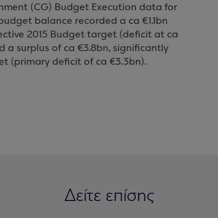
rnment (CG) Budget Execution data for
 budget balance recorded a ca €1.1bn
ective 2015 Budget target (deficit at ca
 a surplus of ca €3.8bn, significantly
 (primary deficit of ca €3.3bn).
Δείτε επίσης