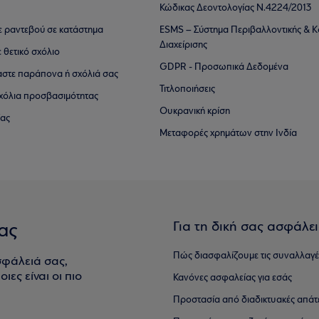
Κώδικας Δεοντολογίας Ν.4224/2013
τε ραντεβού σε κατάστημα
ESMS – Σύστημα Περιβαλλοντικής & Κ
Διαχείρισης
ε θετικό σχόλιο
GDPR - Προσωπικά Δεδομένα
αστε παράπονα ή σχόλιά σας
Τιτλοποιήσεις
 σχόλια προσβασιμότητας
Ουκρανική κρίση
ίας
Μεταφορές χρημάτων στην Ινδία
Για τη δική σας ασφάλε
ας
Πώς διασφαλίζουμε τις συναλλαγέ
σφάλειά σας,
ιες είναι οι πιο
Κανόνες ασφαλείας για εσάς
Προστασία από διαδικτυακές απάτ