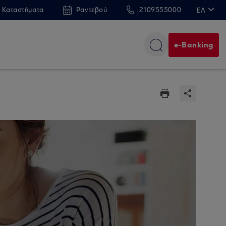
 Καταστήματα
Ραντεβού
2109555000
ΕΛ
EN
e-Banking