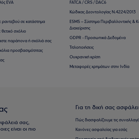
θός EVA
FATCA / CRS / DAC6
Κώδικας Δεοντολογίας Ν.4224/2013
τε ραντεβού σε κατάστημα
ESMS – Σύστημα Περιβαλλοντικής & Κ
Διαχείρισης
ε θετικό σχόλιο
GDPR - Προσωπικά Δεδομένα
αστε παράπονα ή σχόλιά σας
Τιτλοποιήσεις
 σχόλια προσβασιμότητας
Ουκρανική κρίση
ίας
Μεταφορές χρημάτων στην Ινδία
Για τη δική σας ασφάλε
ας
Πώς διασφαλίζουμε τις συναλλαγέ
σφάλειά σας,
ιες είναι οι πιο
Κανόνες ασφαλείας για εσάς