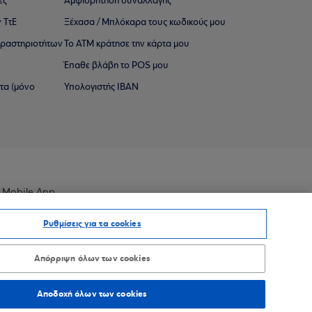
ες
Αμφισβήτηση συναλλαγής
 ΤτΕ
Ξέχασα / Μπλόκαρα τους κωδικούς μου
 ∆ραστηριοτήτων
Το ΑΤΜ κράτησε την κάρτα μου
Έπαθε βλάβη το POS μου
ατα (μόνο
Υπολογιστής IBAN
 Mobile App
Ρυθμίσεις για τα cookies
Απόρριψη όλων των cookies
οσβασιμότητας
Sitemap
Αποδοχή όλων των cookies