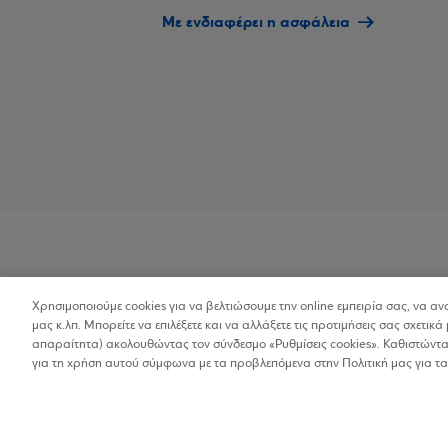
Με ενδιαφέρει η ασφάλεια
Χρησιμοποιούμε cookies για να βελτιώσουμε την online εμπειρία σας, να α
Προσβασιμότητα
μας κ.λπ. Μπορείτε να επιλέξετε και να αλλάξετε τις προτιμήσεις σας σχετικά 
απαραίτητα) ακολουθώντας τον σύνδεσμο «Ρυθμίσεις cookies». Καθιστώντας
για τη χρήση αυτού σύμφωνα με τα προβλεπόμενα στην Πολιτική μας για τα
Copyright © 2026
Όροι Χρήσης
Προσωπικ