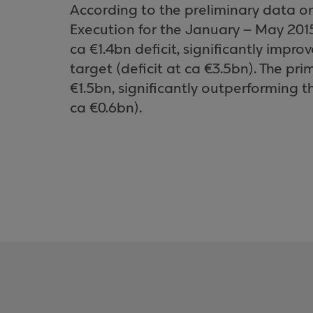
According to the preliminary data 
Execution for the January – May 20
ca €1.4bn deficit, significantly impr
target (deficit at ca €3.5bn). The pr
€1.5bn, significantly outperforming t
ca €0.6bn).