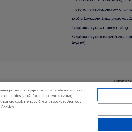
Προστασία από διαδικτυακές απάτ
Πιστοποίηση εργαζομένων από την
Σχέδια Συνέχισης Επιχειρησιακών
Ενημέρωση για το money muling
Ενημέρωση για τα εικονικά νομίσμ
Αγγλικά)
Eurobank
ναλύουμε την επισκεψιμότητα στον διαδικτυακό τόπο
με τα cookies (με εξαίρεση όσα είναι τεχνικώς
 κάποιο cookie ενεργό δίνετε τη συγκατάθεσή σας
 Cookies.
ά Δεδομένα στον Διαδικτυακό Τόπο
Πολιτική Cookies
Δήλωση Πρ