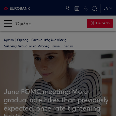
ATM & Καταστήματα
ΕΛ
EN
Όμιλος
Σύνδεση
Αρχική
Όμιλος
Οικονομικές Αναλύσεις
Διεθνής Οικονομία και Αγορές
June ... begins
June FOMC meeting: More
gradual rate hikes than previously
expected, once rate tightening