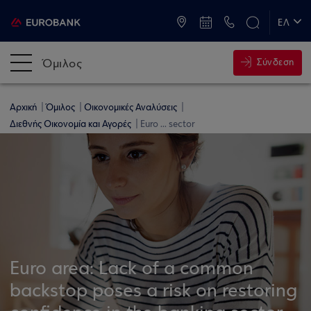
ATM & Καταστήματα
ΕΛ
EN
Όμιλος
Σύνδεση
Αρχική
Όμιλος
Οικονομικές Αναλύσεις
Διεθνής Οικονομία και Αγορές
Euro ... sector
Euro area: Lack of a common
backstop poses a risk on restoring