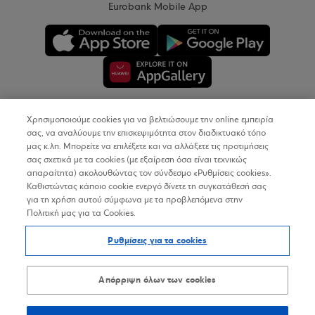
Eurobank Mobile App
Χρησιμοποιούμε cookies για να βελτιώσουμε την online εμπειρία
Copyright © 2026
σας, να αναλύουμε την επισκεψιμότητα στον διαδικτυακό τόπο
μας κ.λπ. Μπορείτε να επιλέξετε και να αλλάξετε τις προτιμήσεις
σας σχετικά με τα cookies (με εξαίρεση όσα είναι τεχνικώς
Όροι Χρήσης
απαραίτητα) ακολουθώντας τον σύνδεσμο «Ρυθμίσεις cookies».
Καθιστώντας κάποιο cookie ενεργό δίνετε τη συγκατάθεσή σας
Προσωπικά Δεδομένα στον Διαδικτυακό Τόπο
για τη χρήση αυτού σύμφωνα με τα προβλεπόμενα στην
Πολιτική μας για τα Cookies.
Πολιτική Cookies
Ρυθμίσεις για τα cookies
Δήλωση Προσβασιμότητας
Sitemap
Απόρριψη όλων των cookies