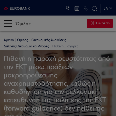
ATM & Καταστήματα
ΕΛ
EN
Όμιλος
Σύνδεση
Αρχική
Όμιλος
Οικονομικές Αναλύσεις
Διεθνής Οικονομία και Αγορές
Πιθανή ... αγορές
Πιθανή η παροχή ρευστότητας από
την ΕΚΤ μέσω πράξεων
μακροπρόθεσμης
αναχρηματοδότησης, καθώς η
καθοδήγηση για την μελλοντική
κατεύθυνση της πολιτικής της ΕΚΤ
(forward guidance) δεν πείθει τις