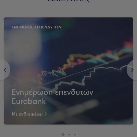
ΕΝΗΜΕΡΩΣΗ ΕΠΕΝΔΥΤΩΝ
<
>
Ενημέρωση επενδυτών
Eurobank
Με ενδιαφέρει