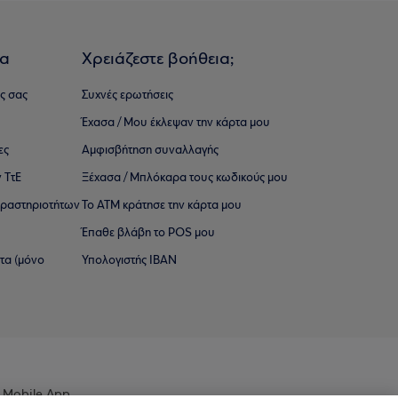
ια
Χρειάζεστε βοήθεια;
ς σας
Συχνές ερωτήσεις
Έχασα / Μου έκλεψαν την κάρτα μου
ες
Αμφισβήτηση συναλλαγής
 ΤτΕ
Ξέχασα / Μπλόκαρα τους κωδικούς μου
 ∆ραστηριοτήτων
Το ΑΤΜ κράτησε την κάρτα μου
Έπαθε βλάβη το POS μου
ατα (μόνο
Υπολογιστής IBAN
 Mobile App