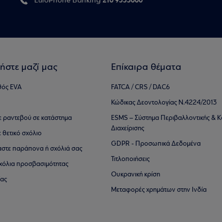
210 9555000
EuroPhone Banking
ήστε μαζί μας
Επίκαιρα θέματα
θός EVA
FATCA / CRS / DAC6
Κώδικας Δεοντολογίας Ν.4224/2013
τε ραντεβού σε κατάστημα
ESMS – Σύστημα Περιβαλλοντικής & Κ
Διαχείρισης
ε θετικό σχόλιο
GDPR - Προσωπικά Δεδομένα
αστε παράπονα ή σχόλιά σας
Τιτλοποιήσεις
 σχόλια προσβασιμότητας
Ουκρανική κρίση
ίας
Μεταφορές χρημάτων στην Ινδία