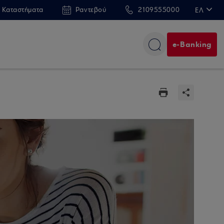
 Καταστήματα
Ραντεβού
2109555000
ΕΛ
EN
e-Banking