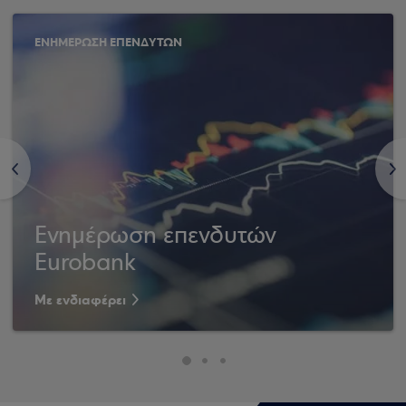
ΕΝΗΜΕΡΩΣΗ ΕΠΕΝΔΥΤΩΝ
<
>
Ενημέρωση επενδυτών
Eurobank
Με ενδιαφέρει