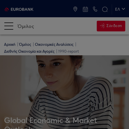
ATM & Καταστήματα
ΕΛ
EN
Όμιλος
Σύνδεση
Αρχική
Όμιλος
Οικονομικές Αναλύσεις
Διεθνής Οικονομία και Αγορές
1990-report
Global Economic & Market