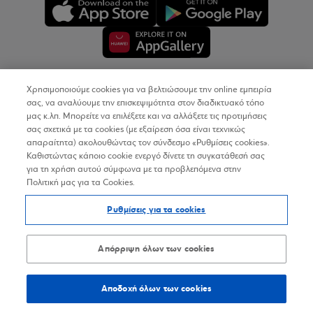
Χρησιμοποιούμε cookies για να βελτιώσουμε την online εμπειρία
Copyright © 2026
σας, να αναλύουμε την επισκεψιμότητα στον διαδικτυακό τόπο
μας κ.λπ. Μπορείτε να επιλέξετε και να αλλάξετε τις προτιμήσεις
σας σχετικά με τα cookies (με εξαίρεση όσα είναι τεχνικώς
Όροι Χρήσης
απαραίτητα) ακολουθώντας τον σύνδεσμο «Ρυθμίσεις cookies».
Καθιστώντας κάποιο cookie ενεργό δίνετε τη συγκατάθεσή σας
Προσωπικά Δεδομένα στον Διαδικτυακό Τόπο
για τη χρήση αυτού σύμφωνα με τα προβλεπόμενα στην
Πολιτική μας για τα Cookies.
Πολιτική Cookies
Ρυθμίσεις για τα cookies
Δήλωση Προσβασιμότητας
Sitemap
Απόρριψη όλων των cookies
Αποδοχή όλων των cookies