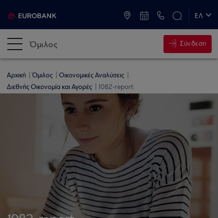
ATM & Καταστήματα
ΕΛ
EN
Όμιλος
Σύνδεση
Αρχική
Όμιλος
Οικονομικές Αναλύσεις
Διεθνής Οικονομία και Αγορές
1082-report