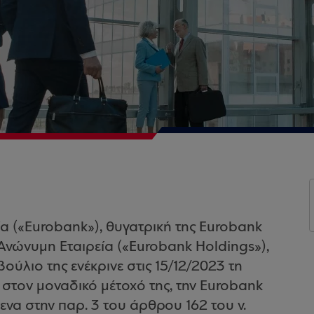
α («Eurobank»), θυγατρική της Eurobank
Ανώνυμη Εταιρεία («Eurobank Holdings»),
βούλιο της ενέκρινε στις 15/12/2023 τη
στον μοναδικό μέτοχό της, την Eurobank
να στην παρ. 3 του άρθρου 162 του ν.