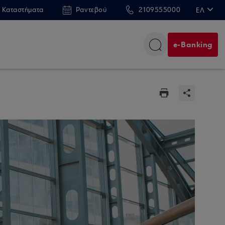
 Καταστήματα
Ραντεβού
2109555000
ΕΛ
EN
e-Banking