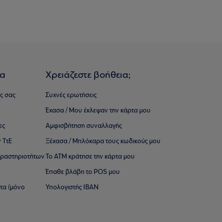
ια
Χρειάζεστε βοήθεια;
ς σας
Συχνές ερωτήσεις
Έχασα / Μου έκλεψαν την κάρτα μου
ες
Αμφισβήτηση συναλλαγής
 ΤτΕ
Ξέχασα / Μπλόκαρα τους κωδικούς μου
 ∆ραστηριοτήτων
Το ΑΤΜ κράτησε την κάρτα μου
Έπαθε βλάβη το POS μου
ατα (μόνο
Υπολογιστής IBAN