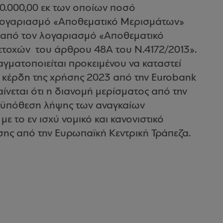
00.000,00 εκ των οποίων ποσό
ν λογαριασμό «Αποθεματικό Μερισμάτων»
ι από τον λογαριασμό «Αποθεματικό
ετοχών του άρθρου 48Α του Ν.4172/2013».
γματοποιείται προκειμένου να καταστεί
 κέρδη της χρήσης 2023 από την Eurobank
ίνεται ότι η διανομή μερίσματος από την
ροϋπόθεση λήψης των αναγκαίων
 το εν ισχύ νομικό και κανονιστικό
σης από την Ευρωπαϊκή Κεντρική Τράπεζα.