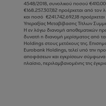
4548/2018, συνολικού ποσού €410.0
€168.257.307,82 προέρχεται από το
και ποσό €241.742.692,18 προέρχετα
Υπεραξίας Μεταβίβασης Τίτλων Συμμ
Η εν λόγω διανομή αποθεματικών πρα
δυνατή η διανομή μερίσματος από τα
Holdings στους μετόχους της. Επισημα
Eurobank Holdings, τελεί υπό την π
αποφάσεων και εγκρίσεων σύμφωνα με
πλαίσιο, περιλαμβανομένης της έγκρι