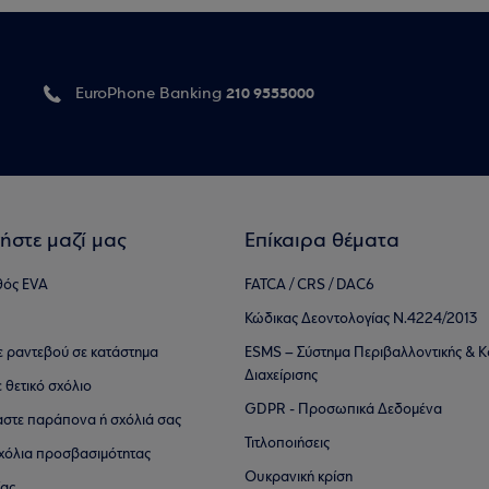
210 9555000
EuroPhone Banking
ήστε μαζί μας
Επίκαιρα θέματα
θός EVA
FATCA / CRS / DAC6
Κώδικας Δεοντολογίας Ν.4224/2013
τε ραντεβού σε κατάστημα
ESMS – Σύστημα Περιβαλλοντικής & Κ
Διαχείρισης
ε θετικό σχόλιο
GDPR - Προσωπικά Δεδομένα
αστε παράπονα ή σχόλιά σας
Τιτλοποιήσεις
 σχόλια προσβασιμότητας
Ουκρανική κρίση
ίας