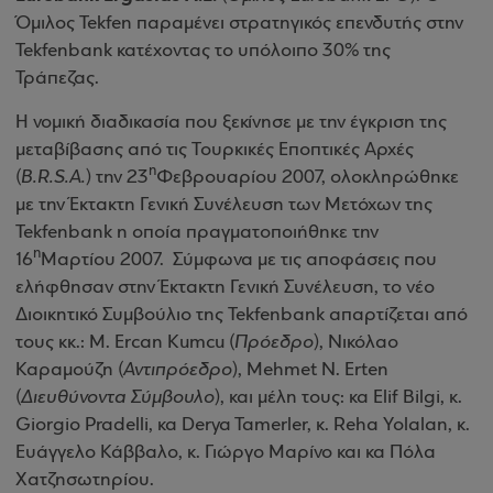
Όμιλος Tekfen παραμένει στρατηγικός επενδυτής στην
Tekfenbank κατέχοντας το υπόλοιπο 30% της
Τράπεζας.
Η νομική διαδικασία που ξεκίνησε με την έγκριση της
μεταβίβασης από τις Τουρκικές Εποπτικές Αρχές
η
(
B.R.S.A.
) την 23
Φεβρουαρίου 2007, ολοκληρώθηκε
με την Έκτακτη Γενική Συνέλευση των Μετόχων της
Tekfenbank η οποία πραγματοποιήθηκε την
η
16
Μαρτίου 2007.
Σύμφωνα με τις αποφάσεις που
ελήφθησαν στην Έκτακτη Γενική Συνέλευση, το νέο
Διοικητικό Συμβούλιο της Tekfenbank απαρτίζεται από
τους κκ.: M. Ercan Kumcu (
Πρόεδρο
), Νικόλαο
Καραμούζη (
Αντιπρόεδρο
), Mehmet N. Erten
(
Διευθύνοντα Σύμβουλο
), και μέλη τους: κα Elif Bilgi, κ.
Giorgio Pradelli, κα Derya Tamerler, κ. Reha Yolalan, κ.
Ευάγγελο Κάββαλο, κ. Γιώργο Μαρίνο και κα Πόλα
Χατζησωτηρίου.