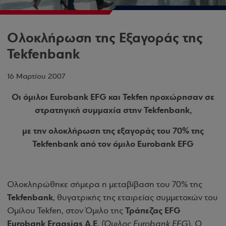
Ολοκλήρωση της Εξαγοράς της
Tekfenbank
16 Μαρτίου 2007
Οι όμιλοι Eurobank EFG και Tekfen προχώρησαν σε
στρατηγική συμμαχία στην Tekfenbank,
με την ολοκλήρωση της εξαγοράς του 70% της
Tekfenbank από τον όμιλο Eurobank EFG
Ολοκληρώθηκε σήμερα η μεταβίβαση του 70% της
Tekfenbank
, θυγατρικής της εταιρείας συμμετοχών του
Τράπεζας EFG
Oμίλου Tekfen, στον Όμιλο της
Eurobank Ergasias Α.Ε.
(
Όμιλος Eurobank EFG
). Ο