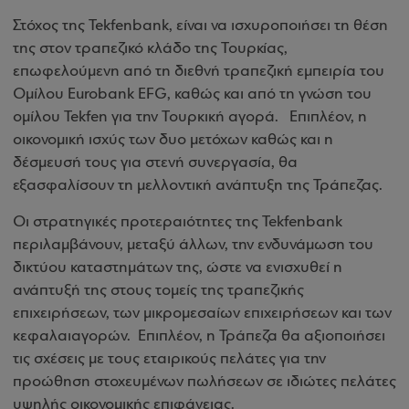
Στόχος της Tekfenbank, είναι να ισχυροποιήσει τη θέση
της στον τραπεζικό κλάδο της Τουρκίας,
επωφελούμενη από τη διεθνή τραπεζική εμπειρία του
Ομίλου Eurobank EFG, καθώς και από τη γνώση του
ομίλου Tekfen για την Τουρκική αγορά.
Επιπλέον, η
οικονομική ισχύς των δυο μετόχων καθώς και η
δέσμευσή τους για στενή συνεργασία, θα
εξασφαλίσουν τη μελλοντική ανάπτυξη της Τράπεζας.
Οι στρατηγικές προτεραιότητες της Tekfenbank
περιλαμβάνουν, μεταξύ άλλων, την ενδυνάμωση του
δικτύου καταστημάτων της, ώστε να ενισχυθεί η
ανάπτυξή της στους τομείς της τραπεζικής
επιχειρήσεων, των μικρομεσαίων επιχειρήσεων και των
κεφαλαιαγορών.
Επιπλέον, η Τράπεζα θα αξιοποιήσει
τις σχέσεις με τους εταιρικούς πελάτες για την
προώθηση στοχευμένων πωλήσεων σε ιδιώτες πελάτες
υψηλής οικονομικής επιφάνειας.