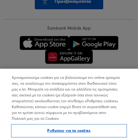
Προσβασιμότητα
Eurobank Mobile App
Χρησιμοποιούμε cookies για να βελτιώσουμε την online εμπειρία
Copyright © 2026
σας, να αναλύουμε την επισκεψιμότητα στον διαδικτυακό τόπο
μας κ.λπ. Μπορείτε να επιλέξετε και να αλλάξετε τις προτιμήσεις
σας σχετικά με τα cookies (με εξαίρεση όσα είναι τεχνικώς
Όροι Χρήσης
απαραίτητα) ακολουθώντας τον σύνδεσμο «Ρυθμίσεις cookies».
Καθιστώντας κάποιο cookie ενεργό δίνετε τη συγκατάθεσή σας
Προσωπικά Δεδομένα στον Διαδικτυακό Τόπο
για τη χρήση αυτού σύμφωνα με τα προβλεπόμενα στην
Πολιτική μας για τα Cookies.
Πολιτική Cookies
Ρυθμίσεις για τα cookies
Δήλωση Προσβασιμότητας