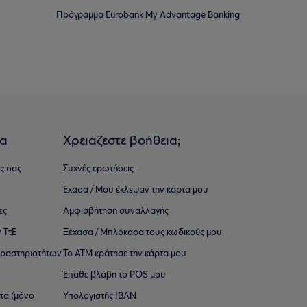
Πρόγραμμα Eurobank My Advantage Banking
ια
Χρειάζεστε βοήθεια;
ς σας
Συχνές ερωτήσεις
Έχασα / Μου έκλεψαν την κάρτα μου
ες
Αμφισβήτηση συναλλαγής
 ΤτΕ
Ξέχασα / Μπλόκαρα τους κωδικούς μου
 ∆ραστηριοτήτων
Το ΑΤΜ κράτησε την κάρτα μου
Έπαθε βλάβη το POS μου
ατα (μόνο
Υπολογιστής IBAN