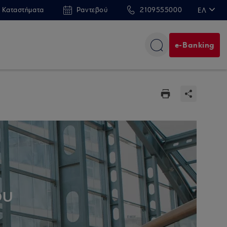
 Καταστήματα
Ραντεβού
2109555000
ΕΛ
EN
e-Banking
ου