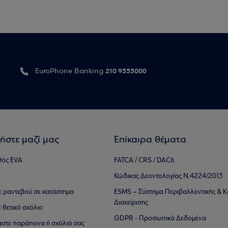
210 9555000
EuroPhone Banking
ήστε μαζί μας
Επίκαιρα θέματα
θός EVA
FATCA / CRS / DAC6
Κώδικας Δεοντολογίας Ν.4224/2013
τε ραντεβού σε κατάστημα
ESMS – Σύστημα Περιβαλλοντικής & Κ
Διαχείρισης
ε θετικό σχόλιο
GDPR - Προσωπικά Δεδομένα
αστε παράπονα ή σχόλιά σας