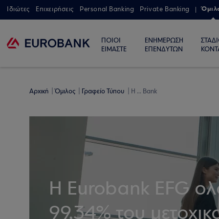
Όμιλ
Ιδιώτες
Επιχειρήσεις
Personal Banking
Private Banking
ΠΟΙΟΙ
ΕΝΗΜΕΡΩΣΗ
ΣΤΑΔ
ΕΙΜΑΣΤΕ
ΕΠΕΝΔΥΤΩΝ
ΚΟΝΤ
Αρχική
Όμιλος
Γραφείο Τύπου
Η ... Bank
Η Eurobank EFG ολ
99,34% του μετοχικ