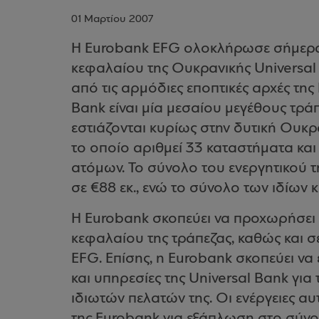
01 Μαρτίου 2007
H Eurobank EFG ολοκλήρωσε σήμερα 
κεφαλαίου της Ουκρανικής Universal 
από τις αρμόδιες εποπτικές αρχές της
Bank είναι μία μεσαίου μεγέθους τρά
εστιάζονται κυρίως στην δυτική Ουκρα
το οποίο αριθμεί 33 καταστήματα κα
ατόμων. Το σύνολο του ενεργητικού τ
σε €88 εκ., ενώ το σύνολο των ιδίων 
Η Eurobank σκοπεύει να προχωρήσει
κεφαλαίου της τράπεζας, καθώς και σ
EFG. Επίσης, η Eurobank σκοπεύει ν
και υπηρεσίες της Universal Bank για
ιδιωτών πελατών της. Οι ενέργειες α
της Eurobank για εξάπλωση στο σύν