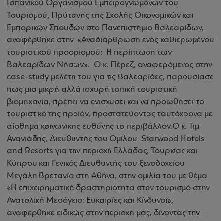
Ισπανικού Οργανισμού Εμπειρογνωμόνων του
Τουρισμού, Πρύτανης της Σχολής Οικονομικών και
Εμπορικών Σπουδών στο Πανεπιστήμιο Βαλεαρίδων,
αναφέρθηκε στην «Αναδιάρθρωση ενός καθιερωμένου
τουριστικού προορισμού: Η περίπτωση των
Βαλεαρίδων Νήσων». Ο κ. Πέρεζ, αναφερόμενος στην
case-study μελέτη του για τις Βαλεαρίδες, παρουσίασε
πως μια μικρή αλλά ισχυρή τοπική τουριστική
βιομηχανία, πρέπει να ενισχύσει και να προωθήσει το
τουριστικό της προϊόν, προστατεύοντας ταυτόχρονα με
αίσθημα κοινωνικής ευθύνης το περιβάλλον.Ο κ. Τιμ
Ανανιάδης, Διευθυντής του Ομίλου Starwood Hotels
and Resorts για την περιοχή Ελλάδας, Τουρκίας και
Κύπρου και Γενικός Διευθυντής του ξενοδοχείου
Μεγάλη Βρετανία στη Αθήνα, στην ομιλία του με θέμα
«Η επιχειρηματική δραστηριότητα στον τουρισμό στην
Ανατολική Μεσόγειο: Ευκαιρίες και Κίνδυνοι»,
αναφέρθηκε ειδικώς στην περιοχή μας, δίνοντας την