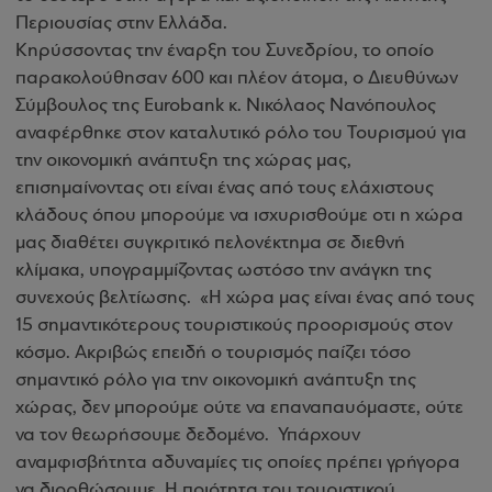
Περιουσίας στην Ελλάδα.
Κηρύσσοντας την έναρξη του Συνεδρίου, το οποίο
παρακολούθησαν 600 και πλέον άτομα, ο Διευθύνων
Σύμβουλος της Eurobank κ. Νικόλαος Νανόπουλος
αναφέρθηκε στον καταλυτικό ρόλο του Τουρισμού για
την οικονομική ανάπτυξη της χώρας μας,
επισημαίνοντας οτι είναι ένας από τους ελάχιστους
κλάδους όπου μπορούμε να ισχυρισθούμε οτι η χώρα
μας διαθέτει συγκριτικό πελονέκτημα σε διεθνή
κλίμακα, υπογραμμίζοντας ωστόσο την ανάγκη της
συνεχούς βελτίωσης. «Η χώρα μας είναι ένας από τους
15 σημαντικότερους τουριστικούς προορισμούς στον
κόσμο. Ακριβώς επειδή ο τουρισμός παίζει τόσο
σημαντικό ρόλο για την οικονομική ανάπτυξη της
χώρας, δεν μπορούμε ούτε να επαναπαυόμαστε, ούτε
να τον θεωρήσουμε δεδομένο. Υπάρχουν
αναμφισβήτητα αδυναμίες τις οποίες πρέπει γρήγορα
να διορθώσουμε. Η ποιότητα του τουριστικού