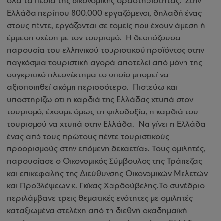
όλα τα πεδία της οικονομικής δραστηριότητας. Στην
Ελλάδα περίπου 800.000 εργαζόμενοι, δηλαδή ένας
στους πέντε, εργάζονται σε τομείς που έχουν άμεση ή
έμμεση σχέση με τον τουρισμό. Η δεσπόζουσα
παρουσία του ελληνικού τουριστικού προϊόντος στην
παγκόσμια τουριστική αγορά αποτελεί από μόνη της
συγκριτικό πλεονέκτημα το οποίο μπορεί να
αξιοποιηθεί ακόμη περισσότερο. Πιστεύω και
υποστηρίζω οτι η καρδιά της Ελλάδας χτυπά στον
τουρισμό, έχουμε όμως τη φιλοδοξία, η καρδιά του
τουρισμού να χτυπά στην Ελλάδα. Να γίνει η Ελλάδα
ένας από τους πρώτους πέντε τουριστικούς
προορισμούς στην επόμενη δεκαετία». Τους ομιλητές,
παρουσίασε ο Οικονομικός Σύμβουλος της Τράπεζας
και επικεφαλής της Διεύθυνσης Οικονομικών Μελετών
και Προβλέψεων κ. Γκίκας Χαρδούβελης.Το συνέδριο
περιλάμβανε τρεις θεματικές ενότητες με ομιλητές
καταξιωμένα στελέχη από τη διεθνή ακαδημαϊκή