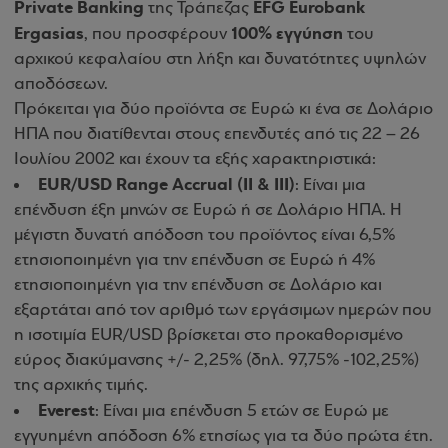
Private Banking
EFG Eurobank
της Τράπεζας
Ergasias
100% εγγύηση
, που προσφέρουν
του
αρχικού κεφαλαίου στη λήξη και δυνατότητες υψηλών
αποδόσεων.
Πρόκειται για δύο προϊόντα σε Ευρώ κι ένα σε Δολάριο
ΗΠΑ που διατίθενται στους επενδυτές από τις 22 – 26
Ιουλίου 2002 και έχουν τα εξής χαρακτηριστικά:
EUR/USD Range Accrual (II & III)
: Είναι μια
επένδυση έξη μηνών σε Ευρώ ή σε Δολάριο ΗΠΑ. H
μέγιστη δυνατή απόδοση του προϊόντος είναι 6,5%
ετησιοποιημένη για την επένδυση σε Ευρώ ή 4%
ετησιοποιημένη για την επένδυση σε Δολάριο και
εξαρτάται από τoν αριθμό των εργάσιμων ημερών που
η ισοτιμία EUR/USD βρίσκεται στο προκαθορισμένο
εύρος διακύμανσης +/- 2,25% (δηλ. 97,75% -102,25%)
της αρχικής τιμής.
Everest
: Είναι μια επένδυση 5 ετών σε Eυρώ με
εγγυημένη απόδοση 6% ετησίως για τα δύο πρώτα έτη.