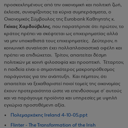
προσκεκλημένους από την οικονομική και πολιτική ζωή,
έκλεισε, συνοψίζοντας τα κύρια συμπεράσματα, ο
Οικονομικός Σύμβουλος της Eurobank Καθηγητής κ.
Γκίκας Χαρδούβελης
, που παρατήρησε ότι: πρώτον, το
κράτος πρέπει να σκέφτεται ως επιχειρηματίας αλλά
να μην υποκαθιστά τους επιχειρηματίες. Δεύτερον, η
κοινωνική συναίνεση έχει πολλαπλασιαστικά οφέλη και
πρέπει να επιδιώκεται. Τρίτον, απαιτείται δέσμη
πολιτικών με κοινή φιλοσοφία και προοπτική
.
Τέταρτον,
η παιδεία είναι ο σημαντικότερος μακροπρόθεσμος
παράγοντας για την ανάπτυξη. Και πέμπτον, ότι
απαιτείται να ξεκαθαριστεί ποιοί τομείς της οικονομίας
έχουν προτεραιότητα ώστε να επενδύσουμε σ’ αυτούς
και να παράγουμε προϊόντα και υπηρεσίες με υψηλή
εγχώρια προστιθέμενη αξία.
Πολεμαρχάκης Ireland 4-10-05.ppt
Flinter - The Transformation of the Irish