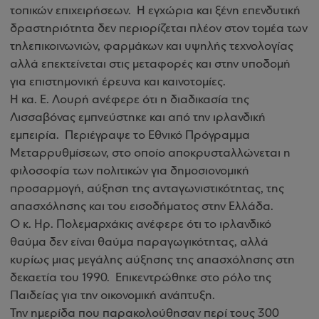
τοπικών επιχειρήσεων. Η εγχώρια και ξένη επενδυτική
δραστηριότητα δεν περιορίζεται πλέον στον τομέα των
τηλεπικοινωνιών, φαρμάκων και υψηλής τεχνολογίας
αλλά επεκτείνεται στις μεταφορές και στην υποδομή
για επιστημονική έρευνα και καινοτομίες.
Η κα. Ε. Λουρή ανέφερε ότι η διαδικασία της
Λισσαβόνας εμπνεύστηκε και από την ιρλανδική
εμπειρία. Περιέγραψε το Εθνικό Πρόγραμμα
Μεταρρυθμίσεων, στο οποίο αποκρυσταλλώνεται η
φιλοσοφία των πολιτικών για δημοσιονομική
προσαρμογή, αύξηση της ανταγωνιστικότητας, της
απασχόλησης και του εισοδήματος στην Ελλάδα.
Ο κ. Ηρ. Πολεμαρχάκις ανέφερε ότι το ιρλανδικό
θαύμα δεν είναι θαύμα παραγωγικότητας, αλλά
κυρίως μιας μεγάλης αύξησης της απασχόλησης στη
δεκαετία του 1990. Επικεντρώθηκε στο ρόλο της
Παιδείας για την οικονομική ανάπτυξη
.
Την ημερίδα που παρακολούθησαν περί τους 300