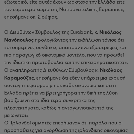
εξωτερικό, είτε αυτές έχουν ως στόχο την Ελλάδα είτε
τον ευρύτερο χώρο της Νοτιοανατολικής Ευρώπης»
,
επεσήμανε οκ. Σιούφας.
Νικόλαος
Ο Διευθύνων Σύμβουλος της Eurobank, κ.
Νανόπουλος
προλογίζοντας την εκδήλωση τόνισε ότι
«οι σημερινές συνθήκες απαιτούν ένα εξωστρεφές και
πιο παραγωγικό οικονομικό μοντέλο, που να προωθεί
την ιδιωτική πρωτοβουλία και την επιχειρηματικότητα».
Νικόλαος
Ο αναπληρωτής Διευθύνων Σύμβουλος κ.
Καραμούζης
, επεσήμανε ότι
«δεν υπάρχει μια «χρυσή
συνταγή» εφαρμόσιμη σε κάθε οικονομία και ότι η
Ελλάδα πρέπει να βρει γρήγορα την δική της λύση
βασιζόμενη στα ιδιαίτερα συγκριτικά της
πλεονεκτήματα, καθώς η ανταγωνιστικότητά της
μειώνεται».
Οι Ιρλανδοί ομιλητές επεσήμαναν ότι παρόλο που οι
προσπάθειες για ανόρθωση της ιρλανδικής οικονομίας