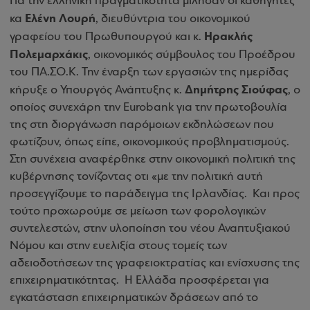
Για την ελληνική πραγματικότητα μίλησαν οι καθηγητές
Ελένη Λουρή
κα
, διευθύντρια του οικονομικού
Ηρακλής
γραφείου του Πρωθυπουργού και κ.
Πολεμαρχάκις
, οικονομικός σύμβουλος του Προέδρου
του ΠΑ.ΣΟ.Κ.
Την έναρξη των εργασιών της ημερίδας
Δημήτρης Σιούφας
κήρυξε ο Υπουργός Ανάπτυξης κ.
, ο
οποίος συνεχάρη την Eurobank για την πρωτοβουλία
της στη διοργάνωση παρόμοιων εκδηλώσεων που
φωτίζουν, όπως είπε, οικονομικούς προβληματισμούς.
Στη συνέχεια αναφέρθηκε στην οικονομική πολιτική της
κυβέρνησης τονίζοντας οτι
«με την πολιτική αυτή
προσεγγίζουμε το παράδειγμα της Ιρλανδίας. Και προς
τούτο προχωρούμε σε μείωση των φορολογικών
συντελεστών, στην υλοποίηση του νέου Αναπτυξιακού
Νόμου και στην ευελιξία στους τομείς των
αδειοδοτήσεων της γραφειοκτρατίας και ενίσχυσης της
επιχειρηματικότητας. Η Ελλάδα προσφέρεται για
εγκατάσταση επιχειρηματικών δράσεων από το