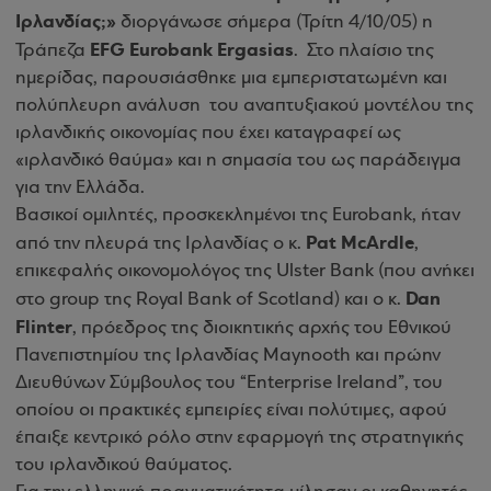
Ιρλανδίας;»
διοργάνωσε σήμερα (Τρίτη 4/10/05) η
EFG Eurobank Ergasias
Τράπεζα
. Στο πλαίσιο της
ημερίδας, παρουσιάσθηκε μια εμπεριστατωμένη και
πολύπλευρη ανάλυση του αναπτυξιακού μοντέλου της
ιρλανδικής οικονομίας που έχει καταγραφεί ως
«ιρλανδικό θαύμα»
και η σημασία του ως παράδειγμα
για την Ελλάδα
.
Βασικοί ομιλητές, προσκεκλημένοι της Eurobank, ήταν
Pat McArdle
από την πλευρά της Ιρλανδίας ο κ.
,
επικεφαλής οικονομολόγος της Ulster Bank
(που ανήκει
Dan
στο group της Royal Bank of Scotland)
και ο κ.
Flinter
, πρόεδρος της διοικητικής αρχής του Εθνικού
Πανεπιστημίου της Ιρλανδίας Maynooth και πρώην
Διευθύνων Σύμβουλος του
“Enterprise Ireland”
, του
οποίου οι πρακτικές εμπειρίες είναι πολύτιμες, αφού
έπαιξε κεντρικό ρόλο στην εφαρμογή της στρατηγικής
του ιρλανδικού θαύματος.