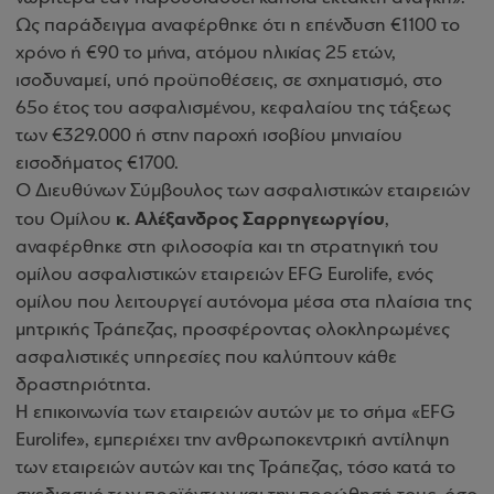
Ως παράδειγμα αναφέρθηκε ότι η επένδυση €1100 το
χρόνο ή €90 το μήνα, ατόμου ηλικίας 25 ετών,
ισοδυναμεί, υπό προϋποθέσεις, σε σχηματισμό, στο
65ο έτος του ασφαλισμένου, κεφαλαίου της τάξεως
των €329.000 ή στην παροχή ισοβίου μηνιαίου
εισοδήματος €1700
.
Ο Διευθύνων Σύμβουλος των ασφαλιστικών εταιρειών
κ. Αλέξανδρος Σαρρηγεωργίου
του Ομίλου
,
αναφέρθηκε στη φιλοσοφία και τη στρατηγική του
ομίλου ασφαλιστικών εταιρειών EFG Eurolife, ενός
ομίλου που λειτουργεί αυτόνομα μέσα στα πλαίσια της
μητρικής Τράπεζας, προσφέροντας ολοκληρωμένες
ασφαλιστικές υπηρεσίες που καλύπτουν κάθε
δραστηριότητα.
Η επικοινωνία των εταιρειών αυτών με το σήμα «EFG
Eurolife», εμπεριέχει την ανθρωποκεντρική αντίληψη
των εταιρειών αυτών και της Τράπεζας, τόσο κατά το