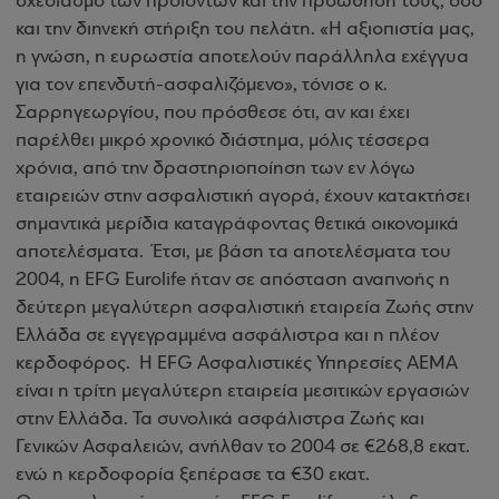
σχεδιασμό των προϊόντων και την προώθησή τους, όσο
και την διηνεκή στήριξη του πελάτη. «Η αξιοπιστία μας,
η γνώση, η ευρωστία αποτελούν παράλληλα εχέγγυα
για τον επενδυτή-ασφαλιζόμενο», τόνισε ο κ.
Σαρρηγεωργίου, που πρόσθεσε ότι, αν και έχει
παρέλθει μικρό χρονικό διάστημα, μόλις τέσσερα
χρόνια, από την δραστηριοποίηση των εν λόγω
εταιρειών στην ασφαλιστική αγορά, έχουν κατακτήσει
σημαντικά μερίδια καταγράφοντας θετικά οικονομικά
αποτελέσματα. Έτσι, με βάση τα αποτελέσματα του
2004, η EFG Eurolife ήταν σε απόσταση αναπνοής η
δεύτερη μεγαλύτερη ασφαλιστική εταιρεία Ζωής στην
Ελλάδα σε εγγεγραμμένα ασφάλιστρα και η πλέον
κερδοφόρος. Η EFG Aσφαλιστικές Υπηρεσίες ΑΕΜΑ
είναι η τρίτη μεγαλύτερη εταιρεία μεσιτικών εργασιών
στην Ελλάδα. Τα συνολικά ασφάλιστρα Ζωής και
Γενικών Ασφαλειών, ανήλθαν το 2004 σε €268,8 εκατ.
ενώ η κερδοφορία ξεπέρασε τα €30 εκατ.