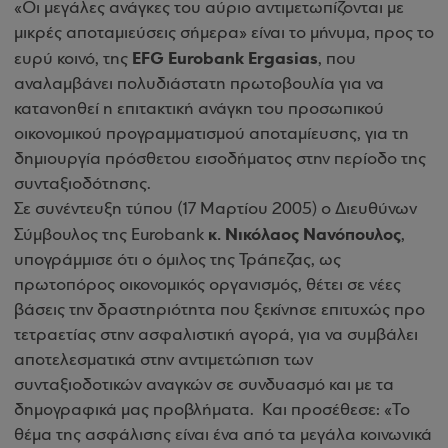
«Οι μεγάλες ανάγκες του αύριο αντιμετωπίζονται με
μικρές αποταμιεύσεις σήμερα» είναι το μήνυμα, προς το
EFG Eurobank Ergasias
ευρύ κοινό, της
, που
αναλαμβάνει πολυδιάστατη πρωτοβουλία για να
κατανοηθεί η επιτακτική ανάγκη του προσωπικού
οικονομικού προγραμματισμού αποταμίευσης, για τη
δημιουργία πρόσθετου εισοδήματος στην περίοδο της
συνταξιοδότησης.
Σε συνέντευξη τύπου (17 Μαρτίου 2005) ο Διευθύνων
κ. Νικόλαος Νανόπουλος
Σύμβουλος της Eurobank
,
υπογράμμισε ότι ο όμιλος της Τράπεζας, ως
πρωτοπόρος οικονομικός οργανισμός, θέτει σε νέες
βάσεις την δραστηριότητα που ξεκίνησε επιτυχώς προ
τετραετίας στην ασφαλιστική αγορά, για να συμβάλει
αποτελεσματικά στην αντιμετώπιση των
συνταξιοδοτικών αναγκών σε συνδυασμό και με τα
δημογραφικά μας προβλήματα. Και προσέθεσε: «Το
θέμα της ασφάλισης είναι ένα από τα μεγάλα κοινωνικά