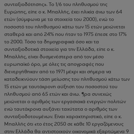
συνταξιοδότησης». Το 1/6 του πληθυσμού της
Ευρώπης, είπε ο κ. Μπαλλής, έχει ηλικία άνω των 64
ετών (σύμφωνα με τα στοιχεία του 2000), ενώ το
ποσοστό του πληθυσμού κάτω των 15 ετών μειώνεται
σταθερά και από 24% που ήταν το 1975 έπεσε στο 17%
το 2000. Τόσο τα δημογραφικά όσο και τα
συνταξιοδοτικά στοιχεία για την Ελλάδα, είπε ο κ.
Μπαλλής, είναι δυσμενέστερα από τον μέσο
ευρωπαϊκό όρο, με όλες τις απογραφές που
διενεργήθηκαν από το 1971 μέχρι και σήμερα να
καταδεικνύουν τάση μείωσης του πληθυσμού κάτω των
15 ετών με ταυτόχρονη αύξηση του ποσοστού του
πληθυσμού από 65 ετών και άνω. ¶ρα συνεχώς
μειώνεται ο αριθμός των εργασιακά ενεργών πολιτών
ενώ ταυτόχρονα αυξάνει ταχύτατα ο αριθμός των
συνταξιοδοτουμένων. Είναι χαρακτηριστικό, είπε ο κ.
Μπαλλής ότι «το έτος 2050 σε κάθε 10 εργαζόμενους
στην Ελλάδα θα αντιστοιχούν οικονομικά εξαρτώμενα 9