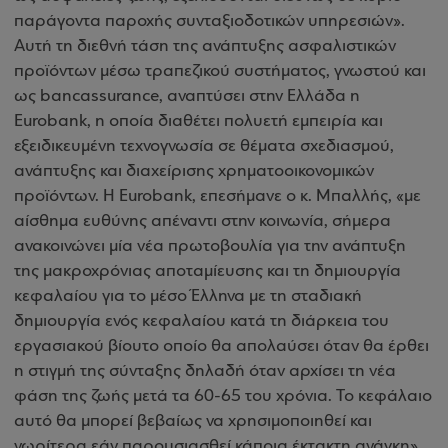
παράγοντα παροχής συνταξιοδοτικών υπηρεσιών».
Αυτή τη διεθνή τάση της ανάπτυξης ασφαλιστικών
προϊόντων μέσω τραπεζικού συστήματος, γνωστού και
ως bancassurance, αναπτύσει στην Ελλάδα η
Eurobank, η οποία διαθέτει πολυετή εμπειρία και
εξειδικευμένη τεχνογνωσία σε θέματα σχεδιασμού,
ανάπτυξης και διαχείρισης χρηματοοικονομικών
προϊόντων. H Eurobank, επεσήμανε ο κ. Μπαλλής, «με
αίσθημα ευθύνης απέναντι στην κοινωνία, σήμερα
ανακοινώνει μία νέα πρωτοβουλία για την ανάπτυξη
της μακροχρόνιας αποταμίευσης και τη δημιουργία
κεφαλαίου για το μέσο Έλληνα με τη σταδιακή
δημιουργία ενός κεφαλαίου κατά τη διάρκεια του
εργασιακού βίου
το οποίο θα απολαύσει όταν θα έρθει
η στιγμή της σύνταξης δηλαδή όταν αρχίσει τη νέα
φάση της ζωής μετά τα 60-65 του χρόνια. Το κεφάλαιο
αυτό θα μπορεί βεβαίως να χρησιμοποιηθεί και
νωρίτερα εάν παρουσιασθεί κάποια έκτακτη ανάγκη».