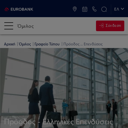
ATM & Καταστήματα
ΕΛ
EN
Όμιλος
Σύνδεση
Αρχική
Όμιλος
Γραφείο Τύπου
Πρόοδος ... Επενδύσεις
Πρόοδος - Ελληνικές Επενδύσεις