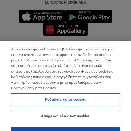
Eurobank Mobile App
Χρησιμοποιούμε cookies για να βελτιώσουμε την online εμπειρία
Copyright © 2026
σας, να αναλύουμε την επισκεψιμότητα στον διαδικτυακό τόπο
μας κ.λπ. Μπορείτε να επιλέξετε και να αλλάξετε τις προτιμήσεις
σας σχετικά με τα cookies (με εξαίρεση όσα είναι τεχνικώς
Όροι Χρήσης
απαραίτητα) ακολουθώντας τον σύνδεσμο «Ρυθμίσεις cookies».
Καθιστώντας κάποιο cookie ενεργό δίνετε τη συγκατάθεσή σας
Προσωπικά Δεδομένα στον Διαδικτυακό Τόπο
για τη χρήση αυτού σύμφωνα με τα προβλεπόμενα στην
Πολιτική μας για τα Cookies.
Πολιτική Cookies
Ρυθμίσεις για τα cookies
Δήλωση Προσβασιμότητας
Sitemap
Απόρριψη όλων των cookies