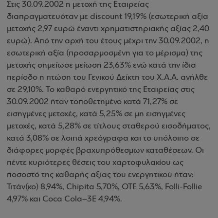
Στις 30.09.2002 η μετοχή της Εταιρείας
διαπραγματευόταν με discount 19,19% (εσωτερική αξία
μετοχής 2,97 ευρώ έναντι χρηματιστηριακής αξίας 2,40
ευρώ). Από την αρχή του έτους μέχρι την 30.09.2002, η
εσωτερική αξία (προσαρμοσμένη για το μέρισμα) της
μετοχής σημείωσε μείωση 23,63% ενώ κατά την ίδια
περίοδο η πτώση του Γενικού Δείκτη του Χ.Α.Α. ανήλθε
σε 29,10%. Το καθαρό ενεργητικό της Εταιρείας στις
30.09.2002 ήταν τοποθετημένο κατά 71,27% σε
εισηγμένες μετοχές, κατά 5,25% σε μη εισηγμένες
μετοχές, κατά 5,28% σε τίτλους σταθερού εισοδήματος,
κατά 3,08% σε λοιπά χρεόγραφα και το υπόλοιπο σε
διάφορες μορφές βραχυπρόθεσμων καταθέσεων. Οι
πέντε κυριότερες θέσεις του χαρτοφυλακίου ως
ποσοστό της καθαρής αξίας του ενεργητικού ήταν:
Τιτάν(κο) 8,94%, Chipita 5,70%, OTE 5,63%, Folli-Follie
4,97% και Coca Cola–3E 4,94%.