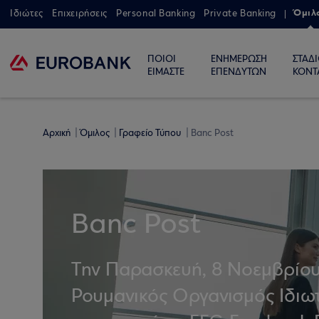
Όμιλ
Ιδιώτες
Επιχειρήσεις
Personal Banking
Private Banking
ΠΟΙΟΙ
ΕΝΗΜΕΡΩΣΗ
ΣΤΑΔ
ΕΙΜΑΣΤΕ
ΕΠΕΝΔΥΤΩΝ
ΚΟΝΤ
Αρχική
Όμιλος
Γραφείο Τύπου
Banc Post
Banc Post
Tην Παρασκευή, 8 Νοεμβρίου 
Ρουμανικός Οργανισμός Ιδιω