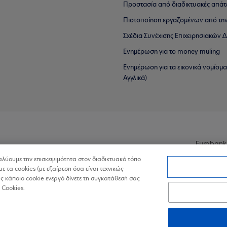
Προστασία από διαδικτυακές απάτ
Πιστοποίηση εργαζομένων από την
Σχέδια Συνέχισης Επιχειρησιακών
Ενημέρωση για το money muling
Ενημέρωση για τα εικονικά νομίσμ
Αγγλικά)
Eurobank
ναλύουμε την επισκεψιμότητα στον διαδικτυακό τόπο
με τα cookies (με εξαίρεση όσα είναι τεχνικώς
 κάποιο cookie ενεργό δίνετε τη συγκατάθεσή σας
 Cookies.
ά Δεδομένα στον Διαδικτυακό Τόπο
Πολιτική Cookies
Δήλωση Πρ