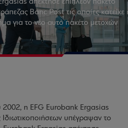
Ergasias απέκτησε επιπλέον πακέτο
ράπεζας Banc Post τις οποίες κατείχε 
ημα για το νέο αυτό πακέτο μετοχών
 2002, η EFG Eurobank Ergasias
ς Ιδιωτικοποιήσεων υπέγραψαν το