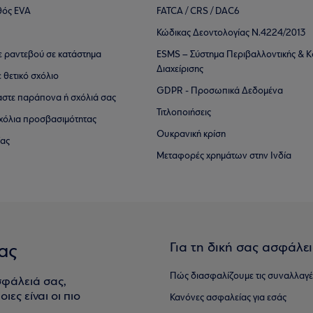
θός EVA
FATCA / CRS / DAC6
Κώδικας Δεοντολογίας Ν.4224/2013
τε ραντεβού σε κατάστημα
ESMS – Σύστημα Περιβαλλοντικής & Κ
Διαχείρισης
ε θετικό σχόλιο
GDPR - Προσωπικά Δεδομένα
αστε παράπονα ή σχόλιά σας
Τιτλοποιήσεις
 σχόλια προσβασιμότητας
Ουκρανική κρίση
ίας
Μεταφορές χρημάτων στην Ινδία
Για τη δική σας ασφάλε
ας
Πώς διασφαλίζουμε τις συναλλαγέ
σφάλειά σας,
ιες είναι οι πιο
Κανόνες ασφαλείας για εσάς