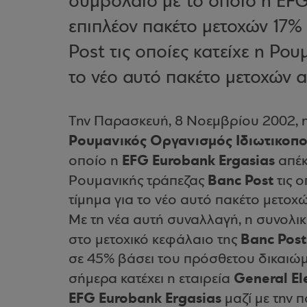
συμβόλαιο με το οποίο η EFG
επιπλέον πακέτο μετοχών 17%
Post τις οποίες κατείχε η Ρο
το νέο αυτό πακέτο μετοχών α
Tην Παρασκευή, 8 Νοεμβρίου 2002, 
Ρουμανικός Οργανισμός Ιδιωτικοπ
EFG Eurobank Ergasias
οποίο η
απέκ
Banc Post
Ρουμανικής τράπεζας
τις ο
τίμημα για το νέο αυτό πακέτο μετοχ
Με τη νέα αυτή συναλλαγή, η συνολι
Banc Post
στο μετοχικό κεφάλαιο της
σε 45% βάσει του πρόσθετου δικαιώμα
General Ele
σήμερα κατέχει η εταιρεία
EFG Eurobank Ergasias
μαζί με την 