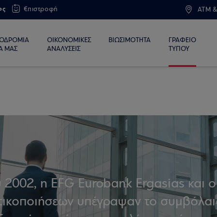
ος
€πιστροφή
ATM &
ΙΟΔΡΟΜΙΑ
ΟΙΚΟΝΟΜΙΚΕΣ
ΒΙΩΣΙΜΟΤΗΤΑ
ΓΡΑΦΕΙΟ
Α ΜΑΣ
ΑΝΑΛΥΣΕΙΣ
ΤΥΠΟΥ
2002, η EFG Eurobank Ergasias και ο
τικοποιήσεων υπέγραψαν το συμβόλαι