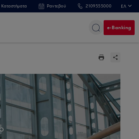
 Καταστήματα
Ραντεβού
2109555000
ΕΛ
EN
e-Banking
ο