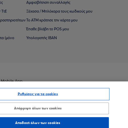
ες
Αμφισβήτηση συναλλαγής
 ΤτΕ
Ξέχασα / Μπλόκαρα τους κωδικούς μου
 ∆ραστηριοτήτων
Το ΑΤΜ κράτησε την κάρτα μου
Έπαθε βλάβη το POS μου
ατα (μόνο
Υπολογιστής IBAN
 Mobile App
Ρυθμίσεις για τα cookies
Απόρριψη όλων των cookies
οσβασιμότητας
Sitemap
Αποδοχή όλων των cookies