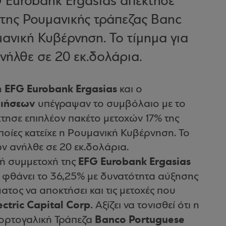
 Eurobank Ergasias απέκτησε
 της Ρουμανικής τράπεζας Banc
υμανική Κυβέρνηση. Το τίμημα για
νήλθε σε 20 εκ.δολάρια.
EFG Eurobank Ergasias
η
και ο
οιήσεων
υπέγραψαν το συμβόλαιο με το
τησε επιπλέον πακέτο μετοχών 17% της
ποίες κατείχε η Ρουμανική Κυβέρνηση. Το
ών ανήλθε σε 20 εκ.δολάρια.
EFG Eurobank Ergasias
κή συμμετοχή της
φθάνει το 36,25% με δυνατότητα αύξησης
τος να αποκτήσει και τις μετοχές που
ctric Capital Corp.
Αξίζει να τονισθεί ότι η
Banco Portuguese
πορτογαλική Τράπεζα