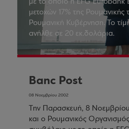
με το οποίο η EFG Eurobank 
μετοχών 17% της Ρουμανικής τ
Ρουμανική Κυβέρνηση. Το τίμ
ανήλθε σε 20 εκ.δολάρια.
Banc Post
08 Νοεμβρίου 2002
Tην Παρασκευή, 8 Νοεμβρίου
και ο Ρουμανικός Οργανισμό