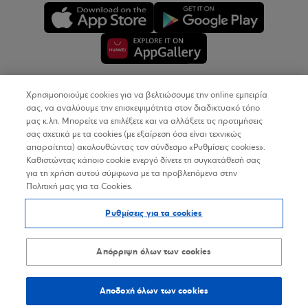
Χρησιμοποιούμε cookies για να βελτιώσουμε την online εμπειρία
Copyright © 2026
σας, να αναλύουμε την επισκεψιμότητα στον διαδικτυακό τόπο
μας κ.λπ. Μπορείτε να επιλέξετε και να αλλάξετε τις προτιμήσεις
σας σχετικά με τα cookies (με εξαίρεση όσα είναι τεχνικώς
Όροι Χρήσης
απαραίτητα) ακολουθώντας τον σύνδεσμο «Ρυθμίσεις cookies».
Καθιστώντας κάποιο cookie ενεργό δίνετε τη συγκατάθεσή σας
Προσωπικά Δεδομένα στον Διαδικτυακό Τόπο
για τη χρήση αυτού σύμφωνα με τα προβλεπόμενα στην
Πολιτική μας για τα Cookies.
Πολιτική Cookies
Ρυθμίσεις για τα cookies
Δήλωση Προσβασιμότητας
Sitemap
Απόρριψη όλων των cookies
Αποδοχή όλων των cookies