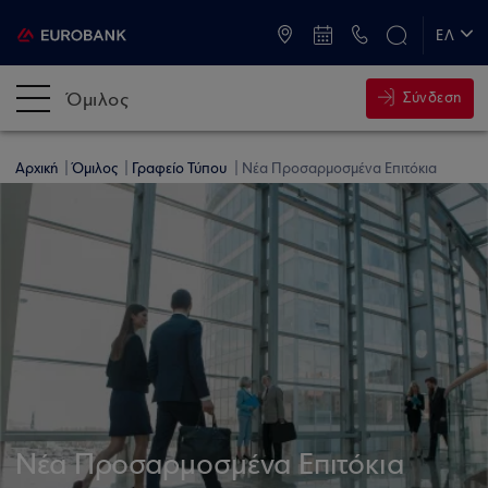
ATM & Καταστήματα
ΕΛ
EN
Όμιλος
Σύνδεση
Αρχική
Όμιλος
Γραφείο Τύπου
Νέα Προσαρμοσμένα Επιτόκια
Νέα Προσαρμοσμένα Επιτόκια