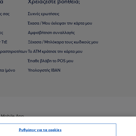
ια
Χρειάζεστε βοήθεια;
ς σας
Συχνές ερωτήσεις
Έχασα / Μου έκλεψαν την κάρτα μου
ες
Αμφισβήτηση συναλλαγής
 ΤτΕ
Ξέχασα / Μπλόκαρα τους κωδικούς μου
 ∆ραστηριοτήτων
Το ΑΤΜ κράτησε την κάρτα μου
Έπαθε βλάβη το POS μου
ατα (μόνο
Υπολογιστής IBAN
 Mobile App
Ρυθμίσεις για τα cookies