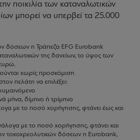
την ποικιλία των καταναλωτικών
ίων μπορεί να υπερβεί τα 25.000
ών δόσεων η Τράπεζα EFG Eurobank
καταναλωτικών της δανείων, το ύψος των
ευρώ.
γούνται χωρίς προσκόμιση
τον πελάτη να επιλέξει:
 κυμαινόμενο
ά μήνα, δίμηνο ή τρίμηνο
λογα με το ποσό χορήγησης, φτάνει έως και
ανάλογα με το ποσό χορήγησης, φτάνει και
ων τοκοχρεολυτικών δόσεων η Eurobank,