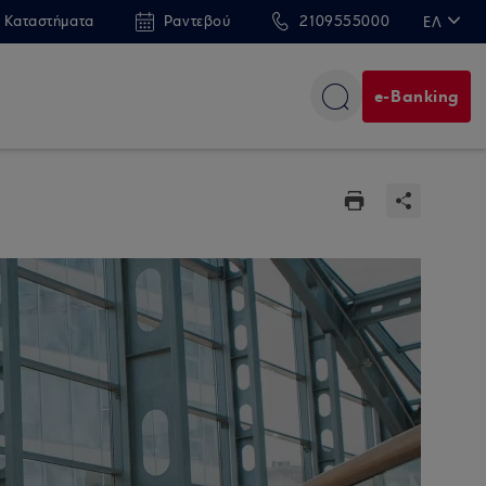
 Καταστήματα
Ραντεβού
2109555000
ΕΛ
EN
e-Banking