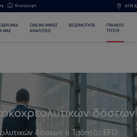
ος
€πιστροφή
ATM &
ΙΟΔΡΟΜΙΑ
ΟΙΚΟΝΟΜΙΚΕΣ
ΒΙΩΣΙΜΟΤΗΤΑ
ΓΡΑΦΕΙΟ
Α ΜΑΣ
ΑΝΑΛΥΣΕΙΣ
ΤΥΠΟΥ
τοκοχρεολυτικών δόσεων
ολυτικών δόσεων η Τράπεζα EFG