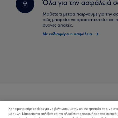
Όλα για την ασφάλειά σ
Μάθετε τι μέτρα παίρνουμε για την α
πώς μπορείτε να προστατευτείτε και πο
συχνές απάτες.
Με ενδιαφέρει η ασφάλεια
Χρησιμοποιούμε cookies για να βελτιώσουμε την online εμπειρία σας, να α
Προσβασιμότητα
μας κ.λπ. Μπορείτε να επιλέξετε και να αλλάξετε τις προτιμήσεις σας σχετικά 