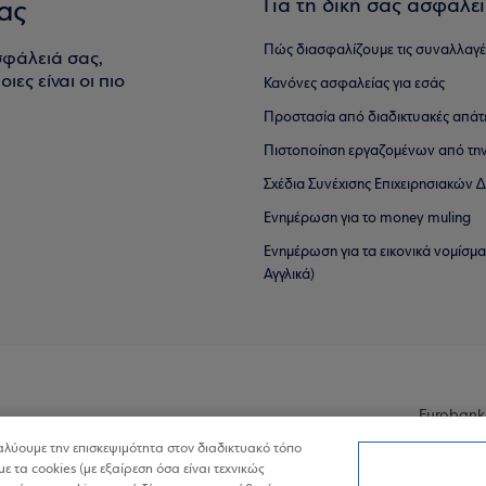
Για τη δική σας ασφάλε
ας
Πώς διασφαλίζουμε τις συναλλαγέ
σφάλειά σας,
ιες είναι οι πιο
Κανόνες ασφαλείας για εσάς
Προστασία από διαδικτυακές απάτ
Πιστοποίηση εργαζομένων από την
Σχέδια Συνέχισης Επιχειρησιακών
Ενημέρωση για το money muling
Ενημέρωση για τα εικονικά νομίσμ
Αγγλικά)
Eurobank
ναλύουμε την επισκεψιμότητα στον διαδικτυακό τόπο
με τα cookies (με εξαίρεση όσα είναι τεχνικώς