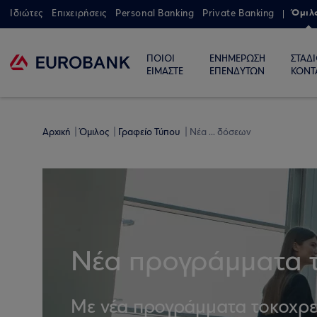
Όμιλ
Ιδιώτες
Επιχειρήσεις
Personal Banking
Private Banking
ΠΟΙΟΙ
ΕΝΗΜΕΡΩΣΗ
ΣΤΑΔ
ΕΙΜΑΣΤΕ
ΕΠΕΝΔΥΤΩΝ
ΚΟΝΤ
Αρχική
Όμιλος
Γραφείο Τύπου
Νέα ... δόσεων
Νέα προγράμματα 
Με νέα προγράμματα τοκοχρε