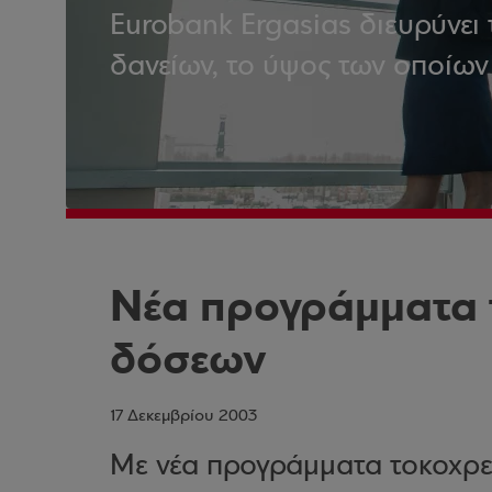
Eurobank Ergasias διευρύνει 
δανείων, το ύψος των οποίων
Νέα προγράμματα 
δόσεων
17 Δεκεμβρίου 2003
Με νέα προγράμματα τοκοχρε