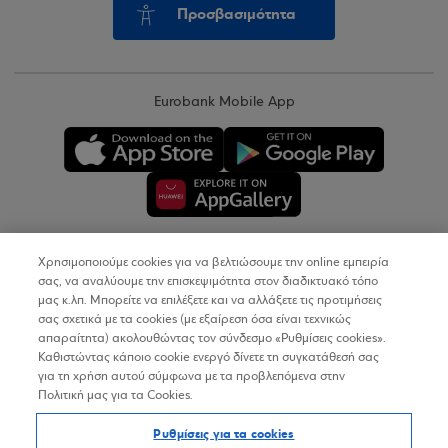
Προσβασιμότητα
Eurobank Mobile App
Χρησιμοποιούμε cookies για να βελτιώσουμε την online εμπειρία
Copyright © 2026
σας, να αναλύουμε την επισκεψιμότητα στον διαδικτυακό τόπο
μας κ.λπ. Μπορείτε να επιλέξετε και να αλλάξετε τις προτιμήσεις
σας σχετικά με τα cookies (με εξαίρεση όσα είναι τεχνικώς
Όροι Χρήσης
απαραίτητα) ακολουθώντας τον σύνδεσμο «Ρυθμίσεις cookies».
Καθιστώντας κάποιο cookie ενεργό δίνετε τη συγκατάθεσή σας
Προσωπικά Δεδομένα στον Διαδικτυακό Τόπο
για τη χρήση αυτού σύμφωνα με τα προβλεπόμενα στην
Πολιτική μας για τα Cookies.
Πολιτική Cookies
Ρυθμίσεις για τα cookies
Δήλωση Προσβασιμότητας