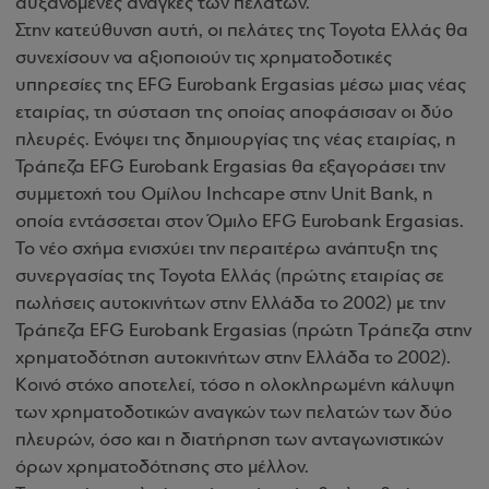
αυξανόμενες ανάγκες των πελατών.
Στην κατεύθυνση αυτή, οι πελάτες της Toyota Ελλάς θα
συνεχίσουν να αξιοποιούν τις χρηματοδοτικές
υπηρεσίες της EFG Eurobank Ergasias μέσω μιας νέας
εταιρίας, τη σύσταση της οποίας αποφάσισαν οι δύο
πλευρές. Ενόψει της δημιουργίας της νέας εταιρίας, η
Τράπεζα EFG Eurobank Ergasias θα εξαγοράσει την
συμμετοχή του Oμίλου Inchcape στην Unit Bank, η
οποία εντάσσεται στον Όμιλο EFG Eurobank Ergasias.
Το νέο σχήμα ενισχύει την περαιτέρω ανάπτυξη της
συνεργασίας της Toyota Ελλάς (πρώτης εταιρίας σε
πωλήσεις αυτοκινήτων στην Ελλάδα το 2002) με την
Τράπεζα EFG Eurobank Ergasias (πρώτη Tράπεζα στην
χρηματοδότηση αυτοκινήτων στην Ελλάδα το 2002).
Κοινό στόχο αποτελεί, τόσο η ολοκληρωμένη κάλυψη
των χρηματοδοτικών αναγκών των πελατών των δύο
πλευρών, όσο και η διατήρηση των ανταγωνιστικών
όρων χρηματοδότησης στο μέλλον.