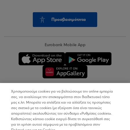
Προσβασιμότητα
Eurobank Mobile App
Χρησιμοποιούμε cookies για να βελτιώσουμε την online εμπειρία
Copyright © 2026
σας, να αναλύουμε την επισκεψιμότητα στον διαδικτυακό τόπο
μας κ.λπ. Μπορείτε να επιλέξετε και να αλλάξετε τις προτιμήσεις
σας σχετικά με τα cookies (με εξαίρεση όσα είναι τεχνικώς
Όροι Χρήσης
απαραίτητα) ακολουθώντας τον σύνδεσμο «Ρυθμίσεις cookies».
Καθιστώντας κάποιο cookie ενεργό δίνετε τη συγκατάθεσή σας
Προσωπικά Δεδομένα στον Διαδικτυακό Τόπο
για τη χρήση αυτού σύμφωνα με τα προβλεπόμενα στην