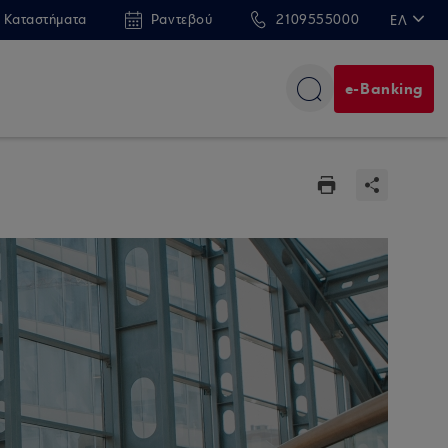
 Καταστήματα
Ραντεβού
2109555000
ΕΛ
EN
e-Banking