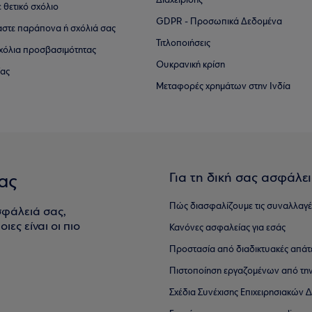
Διαχείρισης
ε θετικό σχόλιο
GDPR - Προσωπικά Δεδομένα
αστε παράπονα ή σχόλιά σας
Τιτλοποιήσεις
 σχόλια προσβασιμότητας
Ουκρανική κρίση
ίας
Μεταφορές χρημάτων στην Ινδία
Για τη δική σας ασφάλε
ας
Πώς διασφαλίζουμε τις συναλλαγέ
σφάλειά σας,
ιες είναι οι πιο
Κανόνες ασφαλείας για εσάς
Προστασία από διαδικτυακές απάτ
Πιστοποίηση εργαζομένων από την
Σχέδια Συνέχισης Επιχειρησιακών