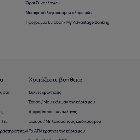
Όροι Συναλλαγών
Μεταφορά λογαριασμού πληρωμών
Πρόγραμμα Eurobank My Advantage Banking
ια
Χρειάζεστε βοήθεια;
ς σας
Συχνές ερωτήσεις
Έχασα / Μου έκλεψαν την κάρτα μου
ες
Αμφισβήτηση συναλλαγής
 ΤτΕ
Ξέχασα / Μπλόκαρα τους κωδικούς μου
 ∆ραστηριοτήτων
Το ΑΤΜ κράτησε την κάρτα μου