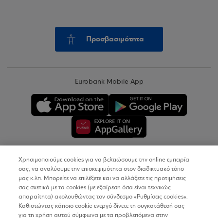
Προσβασιμότητα
Eurobank Mobile App
Χρησιμοποιούμε cookies για να βελτιώσουμε την online εμπειρία
Copyright © 2026
σας, να αναλύουμε την επισκεψιμότητα στον διαδικτυακό τόπο
μας κ.λπ. Μπορείτε να επιλέξετε και να αλλάξετε τις προτιμήσεις
σας σχετικά με τα cookies (με εξαίρεση όσα είναι τεχνικώς
Όροι Χρήσης
απαραίτητα) ακολουθώντας τον σύνδεσμο «Ρυθμίσεις cookies».
Καθιστώντας κάποιο cookie ενεργό δίνετε τη συγκατάθεσή σας
Προσωπικά Δεδομένα στον Διαδικτυακό Τόπο
για τη χρήση αυτού σύμφωνα με τα προβλεπόμενα στην