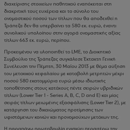
διαχείρισης στοιχείων παθητικού εναπόκειται στη
διακριτική τους ευχέρεια και το σύνολο του
ονομαστικού ποσού των τίτλων που θα αποδεχθεί η
Τράπεζα δεν θα υπερβαίνει τα 580 εκ. ευρώ, έναντι
συνολικού υπολοίπου στην αγορά ονομαστικής αξίας
τίτλων 663 εκ. ευρώ, περίπου.
Προκειμένου να υλοποιηθεί το LME, το Διοικητικό
Συμβούλιο της Τράπεζας συγκάλεσε Έκτακτη Γενική
Συνέλευση την Πέμπτη, 30 Μαΐου 2013 με θέμα αύξηση
του μετοχικού κεφαλαίου με καταβολή μετρητών μέχρι
ποσού 580 εκατομμύρια ευρώ μέσω ιδιωτικής
τοποθέτησης στους κατόχους πέντε σειρών υβριδικών
τίτλων (Lower Tier 1 - Series A, B, C, D and E) και μίας
σειράς τίτλων μειωμένης εξασφάλισης (Lower Tier 2), με
κατάργηση του δικαιώματος προτίμησης των
υφιστάμενων κοινών και προνομιούχων μετόχων της.
Η παραπάνω πρωτοβουλία ενισχύει περαιτέρω την