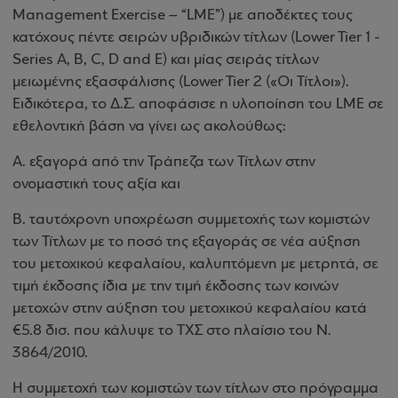
Management Exercise – “LME”) με αποδέκτες τους
κατόχους πέντε σειρών υβριδικών τίτλων (Lower Tier 1 -
Series A, B, C, D and E) και μίας σειράς τίτλων
μειωμένης εξασφάλισης (Lower Tier 2 («Οι Τίτλοι»).
Ειδικότερα, το Δ.Σ. αποφάσισε η υλοποίηση του LME σε
εθελοντική βάση να γίνει ως ακολούθως:
A. εξαγορά από την Τράπεζα των Τίτλων στην
ονομαστική τους αξία και
B. ταυτόχρονη υποχρέωση συμμετοχής των κομιστών
των Τίτλων με το ποσό της εξαγοράς σε νέα αύξηση
του μετοχικού κεφαλαίου, καλυπτόμενη με μετρητά, σε
τιμή έκδοσης ίδια με την τιμή έκδοσης των κοινών
μετοχών στην αύξηση του μετοχικού κεφαλαίου κατά
€5.8 δισ. που κάλυψε το ΤΧΣ στο πλαίσιο του Ν.
3864/2010.
Η συμμετοχή των κομιστών των τίτλων στο πρόγραμμα