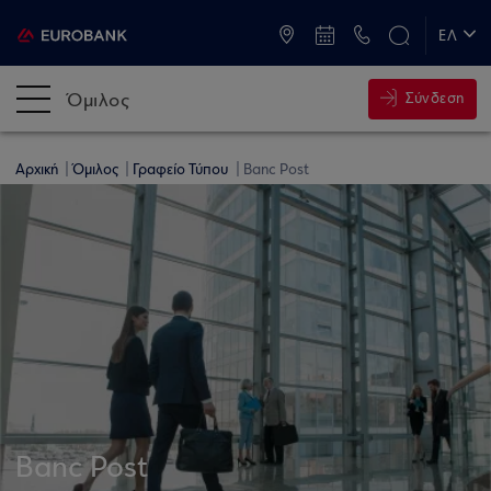
ATM & Καταστήματα
ΕΛ
EN
Όμιλος
Σύνδεση
Αρχική
Όμιλος
Γραφείο Τύπου
Banc Post
Banc Post