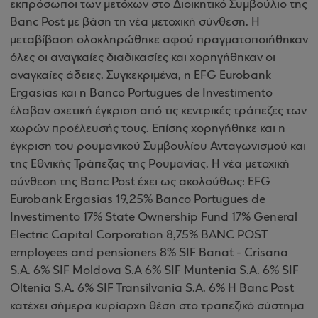
εκπρόσωποι των μετόχων στο Διοικητικό Συμβούλιο της
Banc Post με βάση τη νέα μετοχική σύνθεση. Η
μεταβίβαση ολοκληρώθηκε αφού πραγματοποιήθηκαν
όλες οι αναγκαίες διαδικασίες και χορηγήθηκαν οι
αναγκαίες άδειες. Συγκεκριμένα, η EFG Eurobank
Ergasias και η Banco Portugues de Investimento
έλαβαν σχετική έγκριση από τις κεντρικές τράπεζες των
χωρών προέλευσής τους. Επίσης χορηγήθηκε και η
έγκριση του ρουμανικού Συμβουλίου Ανταγωνισμού και
της Εθνικής Τράπεζας της Ρουμανίας. Η νέα μετοχική
σύνθεση της Banc Post έχει ως ακολούθως: EFG
Eurobank Ergasias 19,25% Banco Portugues de
Investimento 17% State Ownership Fund 17% General
Electric Capital Corporation 8,75% BANC POST
employees and pensioners 8% SIF Banat - Crisana
S.A. 6% SIF Moldova S.A 6% SIF Muntenia S.A. 6% SIF
Oltenia S.A. 6% SIF Transilvania S.A. 6% Η Banc Post
κατέχει σήμερα κυρίαρχη θέση στο τραπεζικό σύστημα