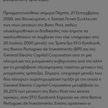
Πραγματοποιήθηκε σήμερα Πέμπτη, 21 Σεπτεμβρίου
2000, στο Βουκουρέστι, η Τακτική Γενική Συνέλευση
των νέων μετόχων της Banc Post, καθώς
ολοκληρώθηκαν οι διαδικασίες που έπρεπε να
ακολουθήσουν τη σύμβαση που είχε υπογραφεί στις
20 Ιουλίου 2000 μεταξύ της Τράπεζας EFG Eurobank,
της Banco Portugues de Investimento (ΒPI) και της
General Electric Capital Corporation από τη μια
πλευρά και της ρουμανικής κυβέρνησης από την άλλη
για τη μεταβίβαση πλειοψηφικού πακέτου μετοχών της
ρουμανικής τράπεζας. Σήμερα, υπεγράφη μεταξύ των
δύο πλευρών συμπληρωματική πράξη με την οποία η
General Electric Capital Corporation μεταβίβασε το
26,25% των μετοχών της Banc Post που κατείχε
αρχικώς, στην EFG Eurobank Ergasias και στην Banco
Portugues de Investimento. Επίσης ορίστηκαν οι