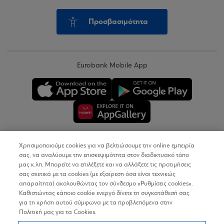
Προσβασιμότητα
Eurobank Mobile App
Χρησιμοποιούμε cookies για να βελτιώσουμε την online εμπειρία
Copyright © 2026
σας, να αναλύουμε την επισκεψιμότητα στον διαδικτυακό τόπο
μας κ.λπ. Μπορείτε να επιλέξετε και να αλλάξετε τις προτιμήσεις
σας σχετικά με τα cookies (με εξαίρεση όσα είναι τεχνικώς
Όροι Χρήσης
απαραίτητα) ακολουθώντας τον σύνδεσμο «Ρυθμίσεις cookies».
Καθιστώντας κάποιο cookie ενεργό δίνετε τη συγκατάθεσή σας
Προσωπικά Δεδομένα στον Διαδικτυακό Τόπο
για τη χρήση αυτού σύμφωνα με τα προβλεπόμενα στην
Πολιτική μας για τα Cookies.
Πολιτική Cookies