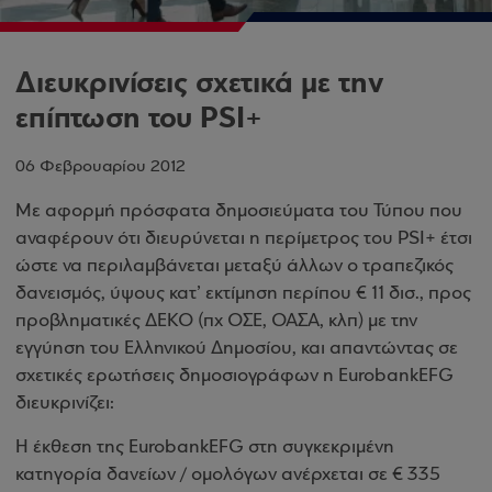
Διευκρινίσεις σχετικά με την
επίπτωση του PSI+
06 Φεβρουαρίου 2012
Με αφορμή πρόσφατα δημοσιεύματα του Τύπου που
αναφέρουν ότι διευρύνεται η περίμετρος του
PSI
+ έτσι
ώστε να περιλαμβάνεται μεταξύ άλλων ο τραπεζικός
δανεισμός, ύψους κατ’ εκτίμηση περίπου € 11 δισ., προς
προβληματικές ΔΕΚΟ (πχ ΟΣΕ, ΟΑΣΑ, κλπ) με την
εγγύηση του Ελληνικού Δημοσίου, και απαντώντας σε
σχετικές ερωτήσεις δημοσιογράφων η
Eurobank
EFG
διευκρινίζει:
Η έκθεση της
Eurobank
EFG
στη συγκεκριμένη
κατηγορία δανείων / ομολόγων ανέρχεται σε € 335