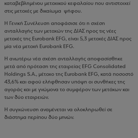
καταβεβλημένου μετοχικού κεφαλαίου που αντιστοιχεί
στις μετοχές με δικαίωμα
ψήφου.
Η Γενική Συνέλευση αποφάσισε ότι η σχέση
ανταλλαγής των μετοχών της ΔΙΑΣ προς τις νέες
μετοχές της
Eurobank
EFG
, είναι 5,3 μετοχές ΔΙΑΣ προς
μία νέα μετοχή
Eurobank
EFG
.
Η ανωτέρω νέα σχέση ανταλλαγής αποφασίσθηκε
μετά από πρόταση της εταιρείας EFG Consolidated
Holdings S.A., μέτοχο της
Eurobank
EFG
, κατά ποσοστό
43,6% και αφού ελήφθησαν υπόψη οι συνθήκες της
αγοράς και με γνώμονα το συμφέρον των μετόχων και
των δύο εταιρειών.
Η συγχώνευση αναμένεται να ολοκληρωθεί σε
διάστημα περίπου δύο μηνών.