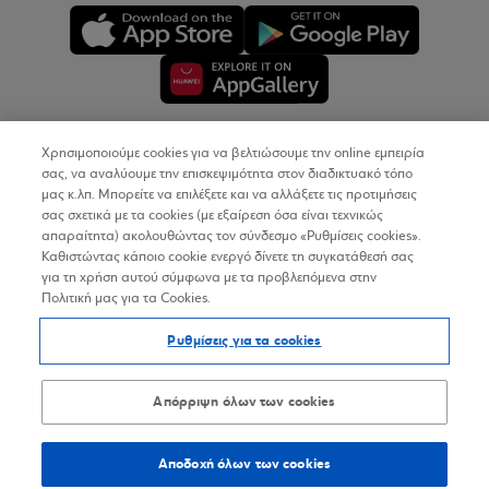
Χρησιμοποιούμε cookies για να βελτιώσουμε την online εμπειρία
Copyright © 2026
σας, να αναλύουμε την επισκεψιμότητα στον διαδικτυακό τόπο
μας κ.λπ. Μπορείτε να επιλέξετε και να αλλάξετε τις προτιμήσεις
σας σχετικά με τα cookies (με εξαίρεση όσα είναι τεχνικώς
Όροι Χρήσης
απαραίτητα) ακολουθώντας τον σύνδεσμο «Ρυθμίσεις cookies».
Καθιστώντας κάποιο cookie ενεργό δίνετε τη συγκατάθεσή σας
Προσωπικά Δεδομένα στον Διαδικτυακό Τόπο
για τη χρήση αυτού σύμφωνα με τα προβλεπόμενα στην
Πολιτική μας για τα Cookies.
Πολιτική Cookies
Ρυθμίσεις για τα cookies
Δήλωση Προσβασιμότητας
Sitemap
Απόρριψη όλων των cookies
Αποδοχή όλων των cookies