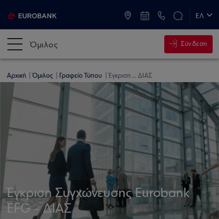
ATM & Καταστήματα
ΕΛ
EN
Όμιλος
Σύνδεση
Αρχική
Όμιλος
Γραφείο Τύπου
Έγκριση ... ΔΙΑΣ
Έγκριση Συγχώνευσης Eurobank
EFG - ΔΙΑΣ